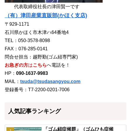
代表取締役社長の津田賢一です
（有）津田産業直販部(かほく支店)
〒929-1171
石川県かほく市木津ハ64番地4
TEL：050-3578-8098
FAX：076-285-0141
問合せ担当：越野勤(ゴム紐専門家)
お急ぎの方
は
こちら
へ電話を！
HP：
090-1637-9983
MAIL：
tsuda@tsudasangyou.com
登録番号：T7-2200-0201-7006
人気記事ランキング
「ゴム紐症候群」（ゴムひも症候