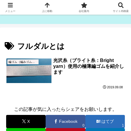
ゴム紐・平ゴム製造販売は津田産業直販部です
メニュー
上に移動
会社案内
サイト内検索
フルダルとは
光沢糸（ブライト糸：Bright
編ゴム（編みゴム）とは
yarn）使用の極薄編ゴムを紹介し
ます
2019.09.08
この記事が気に入ったらシェアをお願いします。
X
Facebook
はてブ
0
1