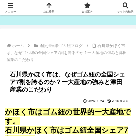
ゴム紐・平ゴム製造販売は津田産業直販部です
メニュー
上に移動
会社案内
サイト内検索
ホーム
通販担当者ゴム紐ブログ
石川県かほく市
は、なぜゴム紐の全国シェア7割を誇るのか？一大産地の強みと津田
産業のこだわり
石川県かほく市は、なぜゴム紐の全国シェ
ア7割を誇るのか？一大産地の強みと津田
産業のこだわり
2026.05.24
2026.06.06
かほく市はゴム紐の世界的一大産地で
す。
石川県かほく市はゴム紐全国シェア7