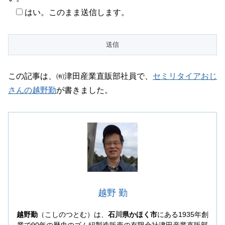
はい。このまま送信します。
この記事は、㈲津田産業直販部社員で、
セミリタイアおじ
さんの越野勤
が書きました。
越野 勤
越野勤
（こしのつとむ）は、
石川県かほく市
にある1935年創
業で90年の歴史のゴム紐製造販売の有限会社津田産業直販部