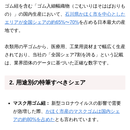
ゴム紐を含む「ゴム入細幅織物（ごむいりほそはばおりも
の）」の国内生産において、
石川県かほく市を中心とした
エリアが全国シェアの約65%〜70%
を占める日本最大の産
地です。
衣類用の平ゴムから、医療用、工業用資材まで幅広く生産
されており、当社の「全国シェア7割を誇る」という記載
は、業界団体のデータに基づいた正確な数字です。
2. 用途別の特筆すべきシェア
マスク用ゴム紐：
新型コロナウイルスの影響で需要
が急増した際、
かほく市産のマスクゴムは国内シェ
アの約80%を占めた
とも言われています。