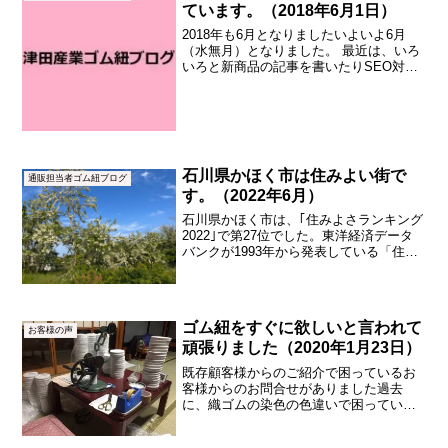
ています。（2018年6月1日）
2018年も6月となりましたいよいよ6月
（水無月）となりました。 最近は、いろ
いろと新商品の記事を書いたりSEO対策
を実施しています。SEO対策で頑張って
います 現在、どういうことに頑張ってい
るのか？というと、、、 ①「ロングテー
ルSEO対...
石川県かほく市は住みよい街で
通販担当者ゴム紐ブログ
す。（2022年6月）
石川県かほく市は、｢住みよさランキング
2022｣で第27位でした。東洋経済データ
バンクが1993年から発表している「住み
よさランキング」。2022年度版が発表さ
れ、わがまちの石川県かほく市は、全国
27位になりました。⇓2024年は、30位
で...
ゴム紐をすぐに欲しいと言われて
お客様の声
頑張りました（2020年1月23日）
既存顧客様からのご紹介で困っているお
客様からのお問合せがありました過去
に、織ゴムの染色の色違いで困ってい
て、当社へお問合せをいただいたお客様
（大急ぎで、染色加工した平ゴムを大量