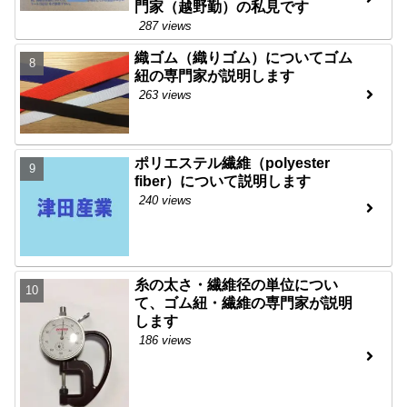
門家（越野勤）の私見です
287 views
織ゴム（織りゴム）についてゴム
紐の専門家が説明します
263 views
ポリエステル繊維（polyester
fiber）について説明します
240 views
糸の太さ・繊維径の単位につい
て、ゴム紐・繊維の専門家が説明
します
186 views