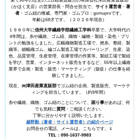
（かほく支店）の営業部長・問合せ担当で、
サイト運営者
・
著
者
・ゴム紐の権威、専門家・ゴムプロ：gomuproです。
年齢は68才です。（２０２６年現在）
１９８０年に
信州大学繊維学部繊維工学科
卒業で、大学時代の
4年間は、糸や繊維、ゴム紐、織物・編物・製紐・染色・プリ
ントの勉強をしました。広幅織物製造工場で、撚糸、整経、製
織等。細幅織ゴム、編ゴム製造工場でカバーリング、生産、染
色、品質管理、生産管理、在庫管理の作業等。製紐工場で製紐
を学び、営業、インターネット販売をするなど、55年以上繊維
業界で企画・製造・販売・マーケティング（販促）の仕事を経
験してきました。
現在、
㈲津田産業直販部
でゴム紐の企画、製造販売、マーケテ
ィングを担当しています。（約9年間）
糸や繊維、織物、ゴム紐のことについて、
困り事
があれば、何
でも気軽に
質問
・ご相談ください。
丁寧に分かりやすく説明いたします。
越野勤（著者・サイト運営者）の紹介ページ
お問合せの電話、メールは、こちらです。⇓
TEL：090-1637-9983