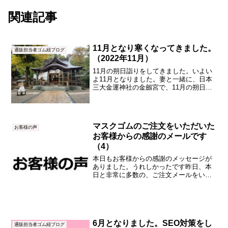
関連記事
11月となり寒くなってきました。
通販担当者ゴム紐ブログ
（2022年11月）
11月の朔日詣りをしてきました。いよい
よ11月となりました。妻と一緒に、日本
三大金運神社の金劔宮で、11月の朔日参
りをしてきました。その後は、約2km離
れた白山比咩神社でもお参りしました。
最近多くなってきた問合せは品質・耐久
性とサスティナブ...
マスクゴムのご注文をいただいた
お客様の声
お客様からの感謝のメールです
（4）
本日もお客様からの感謝のメッセージが
ありました。うれしかったです昨日、本
日と非常に多数の、ご注文メールをいた
だきました。「どこを探してもマスクゴ
ムがないです。」という状況のようです
（有）津田産業直販部は、今までほとん
どマスクゴムを売っていな...
6月となりました。SEO対策をし
通販担当者ゴム紐ブログ