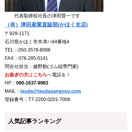
代表取締役社長の津田賢一です
（有）津田産業直販部(かほく支店)
〒929-1171
石川県かほく市木津ハ64番地4
TEL：050-3578-8098
FAX：076-285-0141
問合せ担当：越野勤(ゴム紐専門家)
お急ぎの方
は
こちら
へ電話を！
HP：
090-1637-9983
MAIL：
tsuda@tsudasangyou.com
登録番号：T7-2200-0201-7006
人気記事ランキング