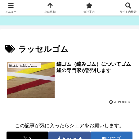
ゴム紐・平ゴム製造販売は津田産業直販部です
メニュー
上に移動
会社案内
サイト内検索
ラッセルゴム
編ゴム（編みゴム）についてゴム
編ゴム（編みゴム）とは
紐の専門家が説明します
2019.09.07
この記事が気に入ったらシェアをお願いします。
X
Facebook
はてブ