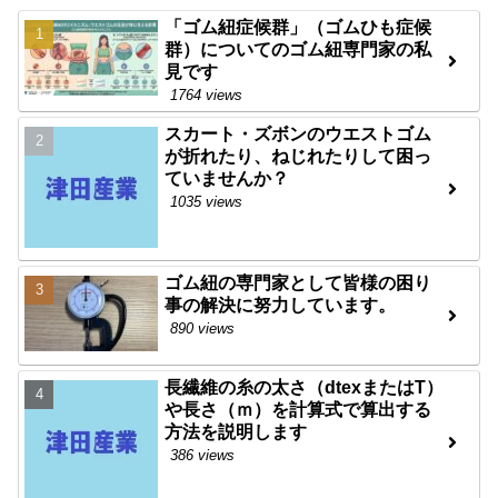
「ゴム紐症候群」（ゴムひも症候
群）についてのゴム紐専門家の私
見です
1764 views
スカート・ズボンのウエストゴム
が折れたり、ねじれたりして困っ
ていませんか？
1035 views
ゴム紐の専門家として皆様の困り
事の解決に努力しています。
890 views
長繊維の糸の太さ（dtexまたはT）
や長さ（ｍ）を計算式で算出する
方法を説明します
386 views