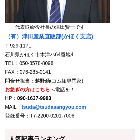
代表取締役社長の津田賢一です
（有）津田産業直販部(かほく支店)
〒929-1171
石川県かほく市木津ハ64番地4
TEL：050-3578-8098
FAX：076-285-0141
問合せ担当：越野勤(ゴム紐専門家)
お急ぎの方
は
こちら
へ電話を！
HP：
090-1637-9983
MAIL：
tsuda@tsudasangyou.com
登録番号：T7-2200-0201-7006
人気記事ランキング