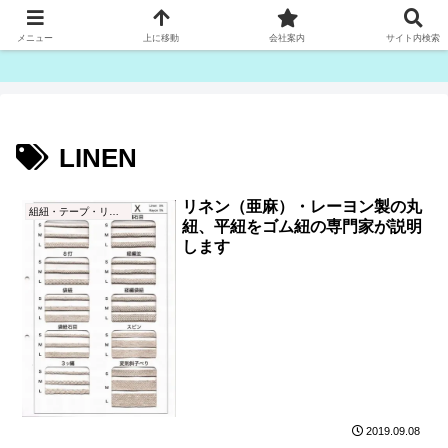
ゴム紐・平ゴム製造販売は津田産業直販部です
メニュー
上に移動
会社案内
サイト内検索
LINEN
リネン（亜麻）・レーヨン製の丸
組紐・テープ・リボン
紐、平紐をゴム紐の専門家が説明
します
2019.09.08