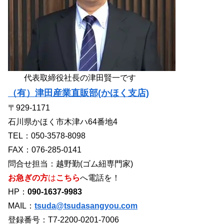
代表取締役社長の津田賢一です
（有）津田産業直販部(かほく支店)
〒929-1171
石川県かほく市木津ハ64番地4
TEL：050-3578-8098
FAX：076-285-0141
問合せ担当：越野勤(ゴム紐専門家)
お急ぎの方
は
こちら
へ電話を！
HP：
090-1637-9983
MAIL：
tsuda@tsudasangyou.com
登録番号：T7-2200-0201-7006