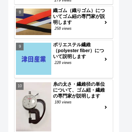
279 views
織ゴム（織りゴム）につ
いてゴム紐の専門家が説
明します
258 views
ポリエステル繊維
（polyester fiber）につ
いて説明します
228 views
糸の太さ・繊維径の単位
について、ゴム紐・繊維
の専門家が説明します
180 views