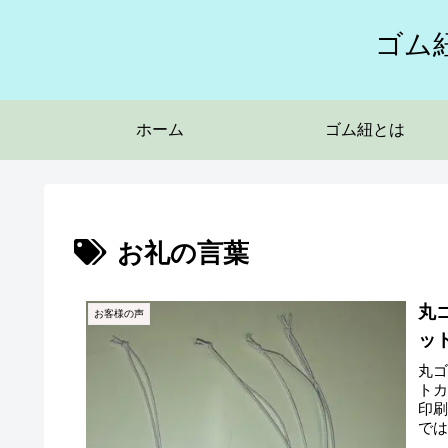
ゴム
ホーム
ゴム紐とは
お礼の言葉
丸
お客様の声
ッ
丸
ト
印
で
最優