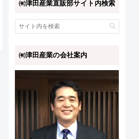
㈲津田産業直販部サイト内検索
㈲津田産業の会社案内