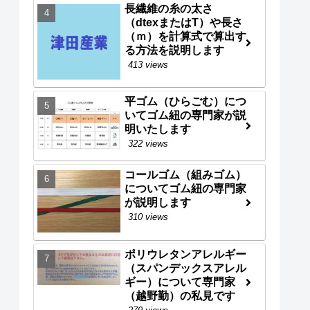
長繊維の糸の太さ
（dtexまたはT）や長さ
（ｍ）を計算式で算出す
る方法を説明します
413 views
平ゴム（ひらごむ）につ
いてゴム紐の専門家が説
明いたします
322 views
コールゴム（組みゴム）
についてゴム紐の専門家
が説明します
310 views
ポリウレタンアレルギー
（スパンデックスアレル
ギー）について専門家
（越野勤）の私見です