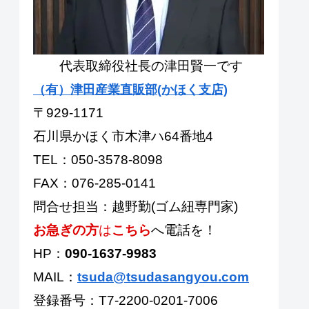
代表取締役社長の津田賢一です
（有）津田産業直販部(かほく支店)
〒929-1171
石川県かほく市木津ハ64番地4
TEL：050-3578-8098
FAX：076-285-0141
問合せ担当：越野勤(ゴム紐専門家)
お急ぎの方
は
こちら
へ電話を！
HP：
090-1637-9983
MAIL：
tsuda@tsudasangyou.com
登録番号：T7-2200-0201-7006