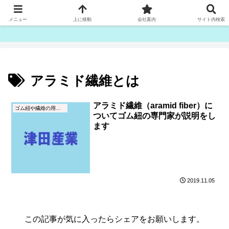
ゴム紐・平ゴム製造販売は津田産業直販部です
メニュー
上に移動
会社案内
サイト内検索
アラミド繊維とは
アラミド繊維（aramid fiber）に
ゴム紐や繊維の用語集
ついてゴム紐の専門家が説明をし
ます
2019.11.05
この記事が気に入ったらシェアをお願いします。