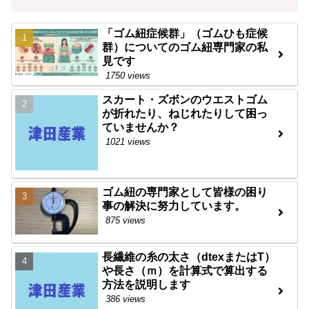
「ゴム紐症候群」（ゴムひも症候
群）についてのゴム紐専門家の私
見です
1750 views
スカート・ズボンのウエストゴム
が折れたり、ねじれたりして困っ
ていませんか？
1021 views
ゴム紐の専門家として皆様の困り
事の解決に努力しています。
875 views
長繊維の糸の太さ（dtexまたはT）
や長さ（ｍ）を計算式で算出する
方法を説明します
386 views