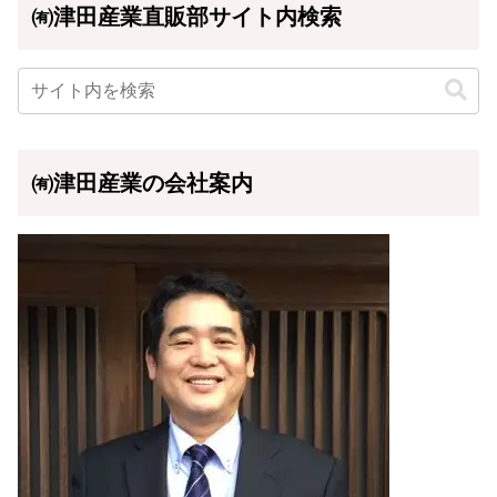
㈲津田産業直販部サイト内検索
㈲津田産業の会社案内