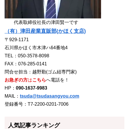
代表取締役社長の津田賢一です
（有）津田産業直販部(かほく支店)
〒929-1171
石川県かほく市木津ハ64番地4
TEL：050-3578-8098
FAX：076-285-0141
問合せ担当：越野勤(ゴム紐専門家)
お急ぎの方
は
こちら
へ電話を！
HP：
090-1637-9983
MAIL：
tsuda@tsudasangyou.com
登録番号：T7-2200-0201-7006
人気記事ランキング