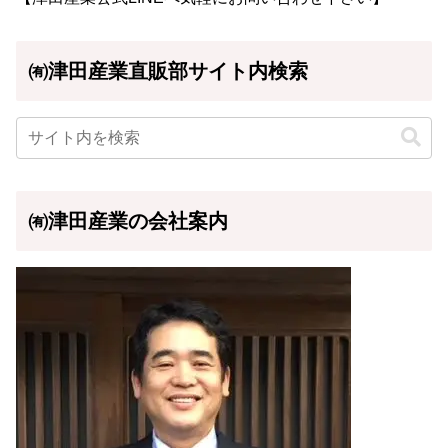
㈲津田産業直販部サイト内検索
㈲津田産業の会社案内