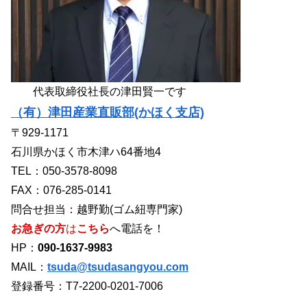
代表取締役社長の津田賢一です
（有）津田産業直販部(かほく支店)
〒929-1171
石川県かほく市木津ハ64番地4
TEL：050-3578-8098
FAX：076-285-0141
問合せ担当：越野勤(ゴム紐専門家)
お急ぎの方
は
こちら
へ電話を！
HP：
090-1637-9983
MAIL：
tsuda@tsudasangyou.com
登録番号：T7-2200-0201-7006