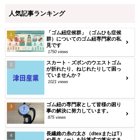
人気記事ランキング
「ゴム紐症候群」（ゴムひも症候
群）についてのゴム紐専門家の私
見です
1750 views
スカート・ズボンのウエストゴム
が折れたり、ねじれたりして困っ
ていませんか？
1021 views
ゴム紐の専門家として皆様の困り
事の解決に努力しています。
875 views
長繊維の糸の太さ（dtexまたはT）
や長さ（ｍ）を計算式で算出する