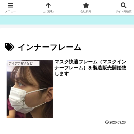
ゴム紐・平ゴム製造販売は津田産業直販部です
メニュー
上に移動
会社案内
サイト内検索
インナーフレーム
マスク快適フレーム（マスクイン
アイデア帽子などの縫製加工品
ナーフレーム）を製造販売開始致
します
2020.09.28