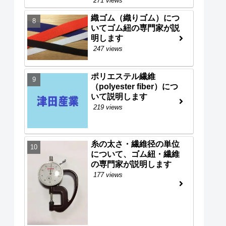
271 views
織ゴム（織りゴム）につ
いてゴム紐の専門家が説
明します
247 views
ポリエステル繊維
（polyester fiber）につ
いて説明します
219 views
糸の太さ・繊維径の単位
について、ゴム紐・繊維
の専門家が説明します
177 views