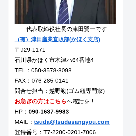
代表取締役社長の津田賢一です
（有）津田産業直販部(かほく支店)
〒929-1171
石川県かほく市木津ハ64番地4
TEL：050-3578-8098
FAX：076-285-0141
問合せ担当：越野勤(ゴム紐専門家)
お急ぎの方
は
こちら
へ電話を！
HP：
090-1637-9983
MAIL：
tsuda@tsudasangyou.com
登録番号：T7-2200-0201-7006