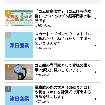
「ゴム紐症候群」（ゴムひも症候
群）についてのゴム紐専門家の私
見です
1760 views
スカート・ズボンのウエストゴム
が折れたり、ねじれたりして困っ
ていませんか？
1007 views
ゴム紐の専門家として皆様の困り
事の解決に努力しています。
879 views
長繊維の糸の太さ（dtexまたはT）
や長さ（ｍ）を計算式で算出する
方法を説明します
407 views