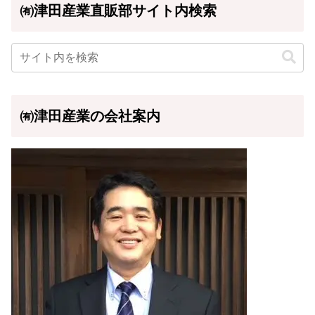
㈲津田産業直販部サイト内検索
㈲津田産業の会社案内