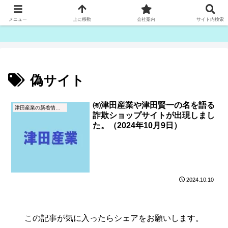
ゴム紐・平ゴム製造販売は津田産業直販部です
メニュー
上に移動
会社案内
サイト内検索
偽サイト
㈲津田産業や津田賢一の名を語る
津田産業の新着情報（NEWS）
詐欺ショップサイトが出現しまし
た。（2024年10月9日）
2024.10.10
この記事が気に入ったらシェアをお願いします。