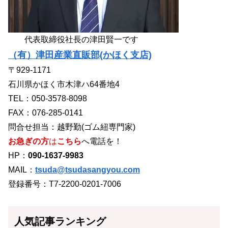
代表取締役社長の津田賢一です
（有）津田産業直販部(かほく支店)
〒929-1171
石川県かほく市木津ハ64番地4
TEL：050-3578-8098
FAX：076-285-0141
問合せ担当：越野勤(ゴム紐専門家)
お急ぎの方
は
こちら
へ電話を！
HP：
090-1637-9983
MAIL：
tsuda@tsudasangyou.com
登録番号：T7-2200-0201-7006
人気記事ランキング