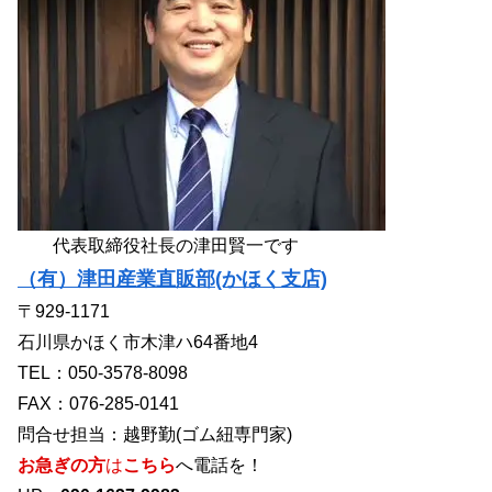
代表取締役社長の津田賢一です
（有）津田産業直販部(かほく支店)
〒929-1171
石川県かほく市木津ハ64番地4
TEL：050-3578-8098
FAX：076-285-0141
問合せ担当：越野勤(ゴム紐専門家)
お急ぎの方
は
こちら
へ電話を！