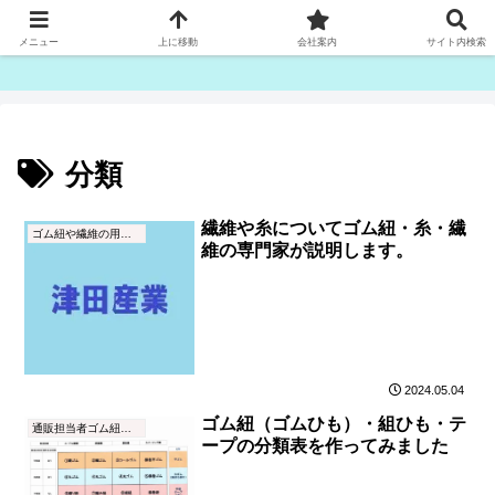
ゴム紐・平ゴム製造販売は津田産業直販部です
メニュー
上に移動
会社案内
サイト内検索
分類
繊維や糸についてゴム紐・糸・繊
ゴム紐や繊維の用語集
維の専門家が説明します。
2024.05.04
ゴム紐（ゴムひも）・組ひも・テ
通販担当者ゴム紐ブログ
ープの分類表を作ってみました