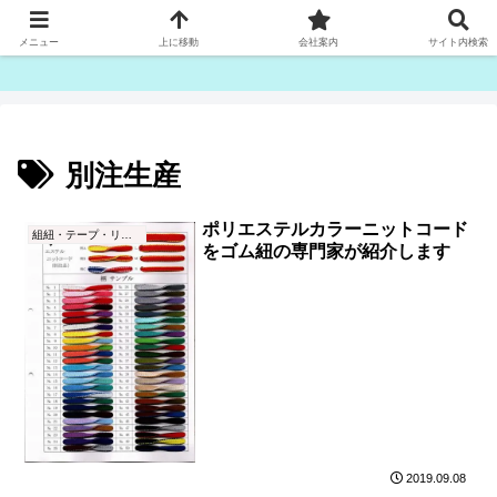
ゴム紐・平ゴム製造販売は津田産業直販部です
メニュー
上に移動
会社案内
サイト内検索
別注生産
ポリエステルカラーニットコード
組紐・テープ・リボン
をゴム紐の専門家が紹介します
2019.09.08