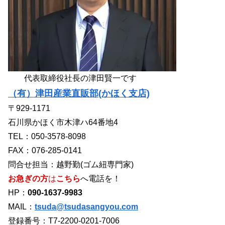
代表取締役社長の津田賢一です
（有）津田産業直販部(かほく支店)
〒929-1171
石川県かほく市木津ハ64番地4
TEL：050-3578-8098
FAX：076-285-0141
問合せ担当：越野勤(ゴム紐専門家)
お急ぎの方
は
こちら
へ電話を！
HP：
090-1637-9983
MAIL：
tsuda@tsudasangyou.com
登録番号：T7-2200-0201-7006