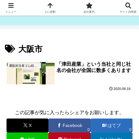
ゴム紐・平ゴム製造販売は津田産業直販部です
メニュー
上に移動
会社案内
サイト内検索
大阪市
「津田産業」という当社と同じ社
通販担当者ゴム紐ブログ
名の会社が全国に数多くあります
2020.09.19
この記事が気に入ったらシェアをお願いします。
X
Facebook
はてブ
0
0