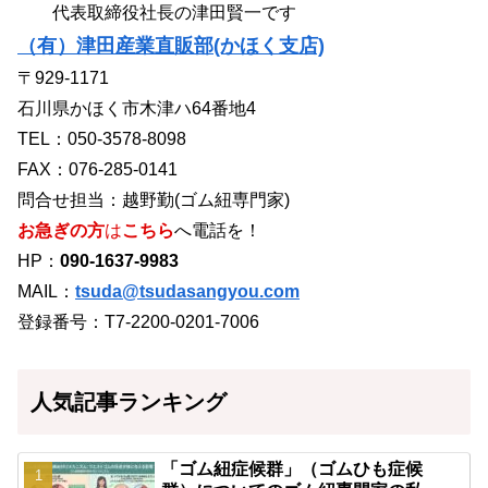
代表取締役社長の津田賢一です
（有）津田産業直販部(かほく支店)
〒929-1171
石川県かほく市木津ハ64番地4
TEL：050-3578-8098
FAX：076-285-0141
問合せ担当：越野勤(ゴム紐専門家)
お急ぎの方
は
こちら
へ電話を！
HP：
090-1637-9983
MAIL：
tsuda@tsudasangyou.com
登録番号：T7-2200-0201-7006
人気記事ランキング
「ゴム紐症候群」（ゴムひも症候