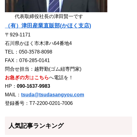
代表取締役社長の津田賢一です
（有）津田産業直販部(かほく支店)
〒929-1171
石川県かほく市木津ハ64番地4
TEL：050-3578-8098
FAX：076-285-0141
問合せ担当：越野勤(ゴム紐専門家)
お急ぎの方
は
こちら
へ電話を！
HP：
090-1637-9983
MAIL：
tsuda@tsudasangyou.com
登録番号：T7-2200-0201-7006
人気記事ランキング