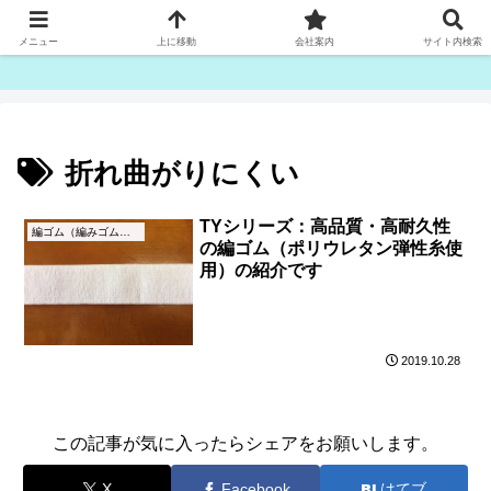
ゴム紐・平ゴム製造販売は津田産業直販部です
メニュー
上に移動
会社案内
サイト内検索
折れ曲がりにくい
TYシリーズ：高品質・高耐久性
編ゴム（編みゴム）とは
の編ゴム（ポリウレタン弾性糸使
用）の紹介です
2019.10.28
この記事が気に入ったらシェアをお願いします。
X
Facebook
はてブ