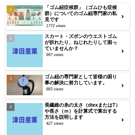
「ゴム紐症候群」（ゴムひも症候
群）についてのゴム紐専門家の私
見です
1772 views
スカート・ズボンのウエストゴム
が折れたり、ねじれたりして困っ
ていませんか？
997 views
ゴム紐の専門家として皆様の困り
事の解決に努力しています。
883 views
長繊維の糸の太さ（dtexまたはT）
や長さ（ｍ）を計算式で算出する
方法を説明します
427 views