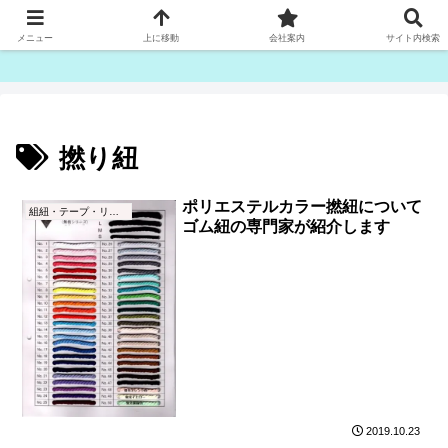
ゴム紐・平ゴム製造販売は津田産業直販部です
メニュー
上に移動
会社案内
サイト内検索
撚り紐
ポリエステルカラー撚紐について
組紐・テープ・リボン
ゴム紐の専門家が紹介します
2019.10.23