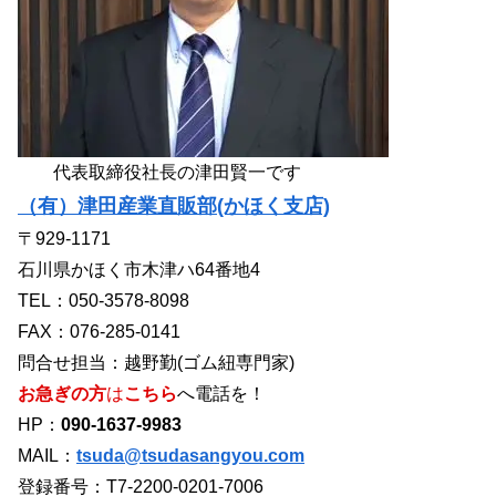
代表取締役社長の津田賢一です
（有）津田産業直販部(かほく支店)
〒929-1171
石川県かほく市木津ハ64番地4
TEL：050-3578-8098
FAX：076-285-0141
問合せ担当：越野勤(ゴム紐専門家)
お急ぎの方
は
こちら
へ電話を！
HP：
090-1637-9983
MAIL：
tsuda@tsudasangyou.com
登録番号：T7-2200-0201-7006