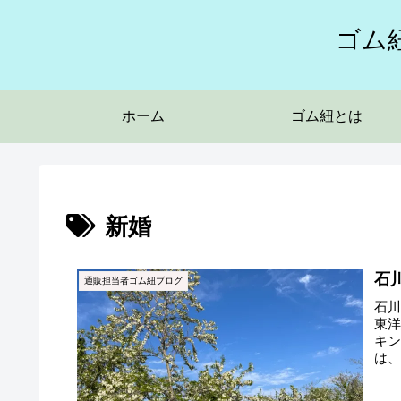
ゴム
ホーム
ゴム紐とは
新婚
石
通販担当者ゴム紐ブログ
石川
東洋
キン
は、