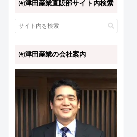
㈲津田産業直販部サイト内検索
㈲津田産業の会社案内