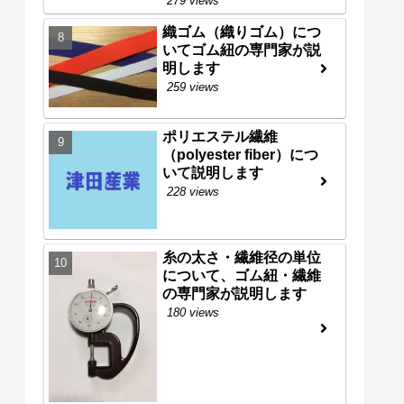
279 views
織ゴム（織りゴム）につ
いてゴム紐の専門家が説
明します
259 views
ポリエステル繊維
（polyester fiber）につ
いて説明します
228 views
糸の太さ・繊維径の単位
について、ゴム紐・繊維
の専門家が説明します
180 views