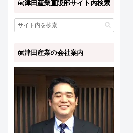
㈲津田産業直販部サイト内検索
㈲津田産業の会社案内