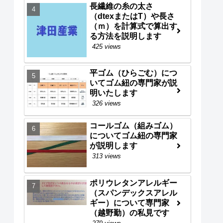
長繊維の糸の太さ
（dtexまたはT）や長さ
（ｍ）を計算式で算出す
る方法を説明します
425 views
平ゴム（ひらごむ）につ
いてゴム紐の専門家が説
明いたします
326 views
コールゴム（組みゴム）
についてゴム紐の専門家
が説明します
313 views
ポリウレタンアレルギー
（スパンデックスアレル
ギー）について専門家
（越野勤）の私見です