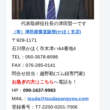
代表取締役社長の津田賢一です
（有）津田産業直販部(かほく支店)
〒929-1171
石川県かほく市木津ハ64番地4
TEL：050-3578-8098
FAX：076-285-0141
問合せ担当：越野勤(ゴム紐専門家)
お急ぎの方
は
こちら
へ電話を！
HP：
090-1637-9983
MAIL：
tsuda@tsudasangyou.com
登録番号：T7-2200-0201-7006