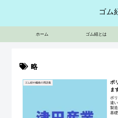
ゴム
ホーム
ゴム紐とは
略
ポリ
ゴム紐や繊維の用語集
ま
ポリ
違い
製
基
解...