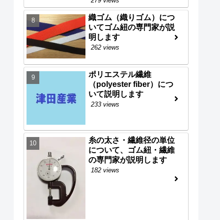
279 views
織ゴム（織りゴム）につ
いてゴム紐の専門家が説
明します
262 views
ポリエステル繊維
（polyester fiber）につ
いて説明します
233 views
糸の太さ・繊維径の単位
について、ゴム紐・繊維
の専門家が説明します
182 views