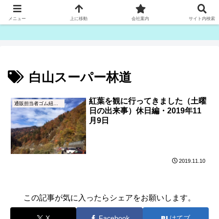
ゴム紐・平ゴム製造販売は津田産業直販部です
メニュー
上に移動
会社案内
サイト内検索
白山スーパー林道
紅葉を観に行ってきました（土曜
通販担当者ゴム紐ブログ
日の出来事）休日編・2019年11
月9日
2019.11.10
この記事が気に入ったらシェアをお願いします。
X
Facebook
はてブ