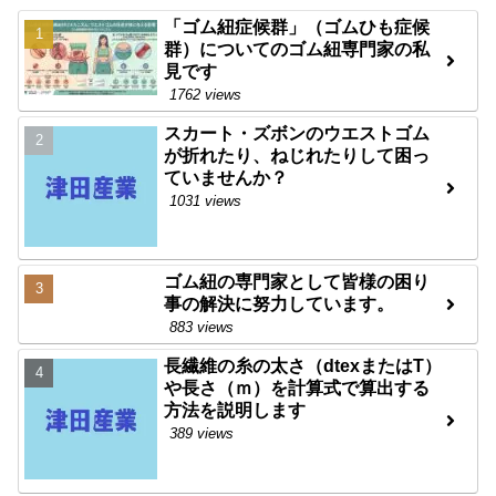
「ゴム紐症候群」（ゴムひも症候
群）についてのゴム紐専門家の私
見です
1762 views
スカート・ズボンのウエストゴム
が折れたり、ねじれたりして困っ
ていませんか？
1031 views
ゴム紐の専門家として皆様の困り
事の解決に努力しています。
883 views
長繊維の糸の太さ（dtexまたはT）
や長さ（ｍ）を計算式で算出する
方法を説明します
389 views