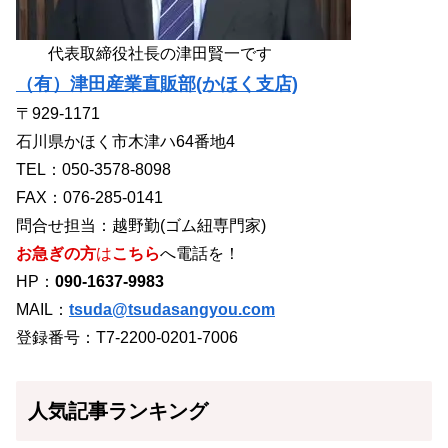
代表取締役社長の津田賢一です
（有）津田産業直販部(かほく支店)
〒929-1171
石川県かほく市木津ハ64番地4
TEL：050-3578-8098
FAX：076-285-0141
問合せ担当：越野勤(ゴム紐専門家)
お急ぎの方
は
こちら
へ電話を！
HP：
090-1637-9983
MAIL：
tsuda@tsudasangyou.com
登録番号：T7-2200-0201-7006
人気記事ランキング