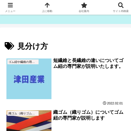
ゴム紐・平ゴム製造販売は津田産業直販部です
メニュー
上に移動
会社案内
サイト内検索
見分け方
短繊維と長繊維の違いについてゴ
ゴム紐や繊維の用語集
ム紐の専門家が説明いたします。
2022.02.01
織ゴム（織りゴム）についてゴム
織ゴム（織りゴム）とは
紐の専門家が説明します