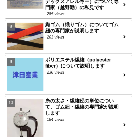
デックスアレルギー）について専
門家（越野勤）の私見です
285 views
織ゴム（織りゴム）についてゴム
紐の専門家が説明します
263 views
ポリエステル繊維（polyester
fiber）について説明します
236 views
糸の太さ・繊維径の単位につい
て、ゴム紐・繊維の専門家が説明
します
184 views