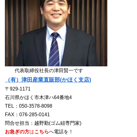
代表取締役社長の津田賢一です
（有）津田産業直販部(かほく支店)
〒929-1171
石川県かほく市木津ハ64番地4
TEL：050-3578-8098
FAX：076-285-0141
問合せ担当：越野勤(ゴム紐専門家)
お急ぎの方
は
こちら
へ電話を！