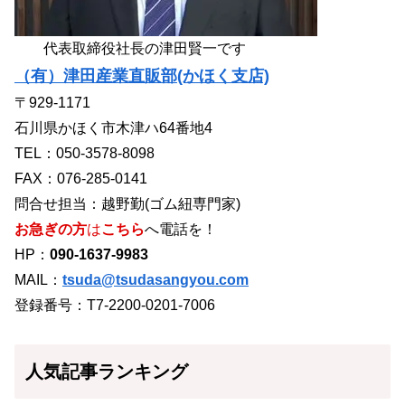
代表取締役社長の津田賢一です
（有）津田産業直販部(かほく支店)
〒929-1171
石川県かほく市木津ハ64番地4
TEL：050-3578-8098
FAX：076-285-0141
問合せ担当：越野勤(ゴム紐専門家)
お急ぎの方
は
こちら
へ電話を！
HP：
090-1637-9983
MAIL：
tsuda@tsudasangyou.com
登録番号：T7-2200-0201-7006
人気記事ランキング