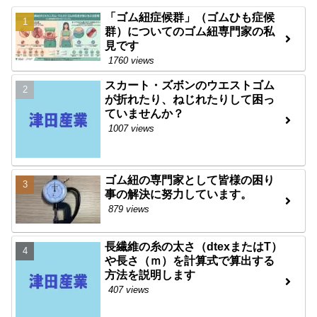
「ゴム紐症候群」（ゴムひも症候
群）についてのゴム紐専門家の私
見です
1760 views
スカート・ズボンのウエストゴム
が折れたり、ねじれたりして困っ
ていませんか？
1007 views
ゴム紐の専門家として皆様の困り
事の解決に努力しています。
879 views
長繊維の糸の太さ（dtexまたはT）
や長さ（ｍ）を計算式で算出する
方法を説明します
407 views