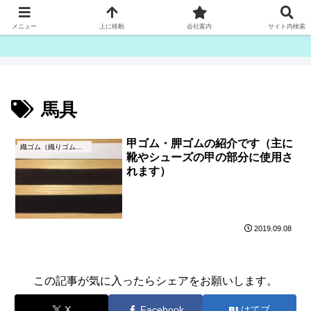
ゴム紐・平ゴム製造販売は津田産業直販部です
メニュー
上に移動
会社案内
サイト内検索
馬具
甲ゴム・胛ゴムの紹介です（主に
織ゴム（織りゴム）とは
靴やシューズの甲の部分に使用さ
れます）
2019.09.08
この記事が気に入ったらシェアをお願いします。
X
Facebook
はてブ