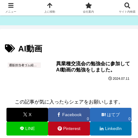
ゴム紐・平ゴム製造販売は津田産業直販部です
メニュー
上に移動
会社案内
サイト内検索
AI動画
異業種交流会の勉強会に参加して
通販担当者ゴム紐ブログ
AI動画の勉強をしました。
2024.07.11
この記事が気に入ったらシェアをお願いします。
X
Facebook
はてブ
0
0
LINE
Pinterest
LinkedIn