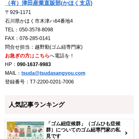
（有）津田産業直販部(かほく支店)
〒929-1171
石川県かほく市木津ハ64番地4
TEL：050-3578-8098
FAX：076-285-0141
問合せ担当：越野勤(ゴム紐専門家)
お急ぎの方
は
こちら
へ電話を！
HP：
090-1637-9983
MAIL：
tsuda@tsudasangyou.com
登録番号：T7-2200-0201-7006
人気記事ランキング
「ゴム紐症候群」（ゴムひも症候
群）についてのゴム紐専門家の私
見です