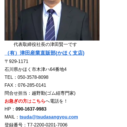
代表取締役社長の津田賢一です
（有）津田産業直販部(かほく支店)
〒929-1171
石川県かほく市木津ハ64番地4
TEL：050-3578-8098
FAX：076-285-0141
問合せ担当：越野勤(ゴム紐専門家)
お急ぎの方
は
こちら
へ電話を！
HP：
090-1637-9983
MAIL：
tsuda@tsudasangyou.com
登録番号：T7-2200-0201-7006