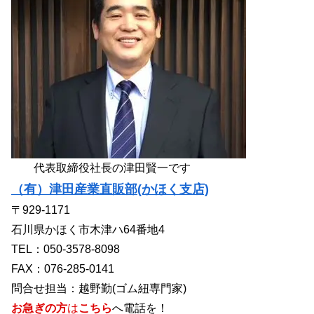
代表取締役社長の津田賢一です
（有）津田産業直販部(かほく支店)
〒929-1171
石川県かほく市木津ハ64番地4
TEL：050-3578-8098
FAX：076-285-0141
問合せ担当：越野勤(ゴム紐専門家)
お急ぎの方
は
こちら
へ電話を！