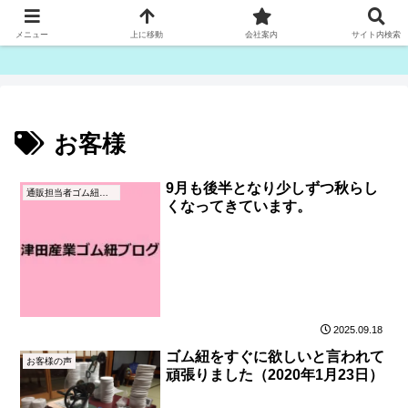
ゴム紐・平ゴム製造販売は津田産業直販部です
メニュー
上に移動
会社案内
サイト内検索
お客様
9月も後半となり少しずつ秋らし
通販担当者ゴム紐ブログ
くなってきています。
2025.09.18
ゴム紐をすぐに欲しいと言われて
お客様の声
頑張りました（2020年1月23日）