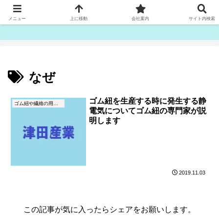
ゴム紐・平ゴム製造販売は津田産業直販部です
メニュー
上に移動
会社案内
サイト内検索
なぜ
ゴム紐を生産する時に発生する静
ゴム紐や繊維の用語集
電気についてゴム紐の専門家が説
明します
2019.11.03
この記事が気に入ったらシェアをお願いします。