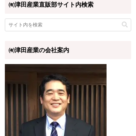
㈲津田産業直販部サイト内検索
㈲津田産業の会社案内