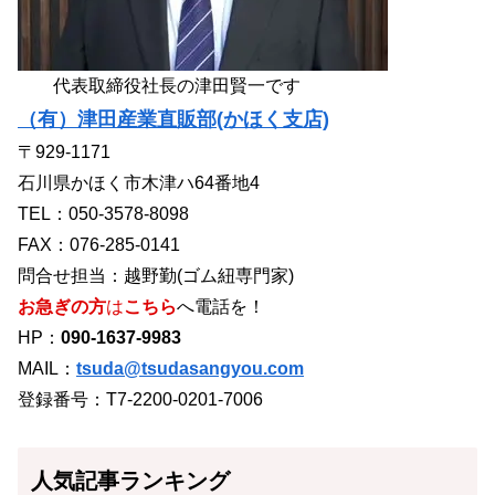
代表取締役社長の津田賢一です
（有）津田産業直販部(かほく支店)
〒929-1171
石川県かほく市木津ハ64番地4
TEL：050-3578-8098
FAX：076-285-0141
問合せ担当：越野勤(ゴム紐専門家)
お急ぎの方
は
こちら
へ電話を！
HP：
090-1637-9983
MAIL：
tsuda@tsudasangyou.com
登録番号：T7-2200-0201-7006
人気記事ランキング