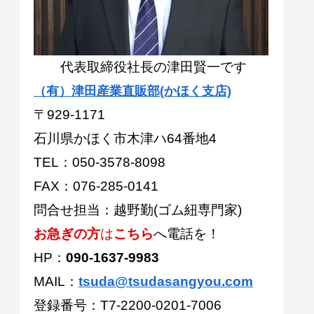
代表取締役社長の津田賢一です
（有）津田産業直販部(かほく支店)
〒929-1171
石川県かほく市木津ハ64番地4
TEL：050-3578-8098
FAX：076-285-0141
問合せ担当：越野勤(ゴム紐専門家)
お急ぎの方
は
こちら
へ電話を！
HP：
090-1637-9983
MAIL：
tsuda@tsudasangyou.com
登録番号：T7-2200-0201-7006