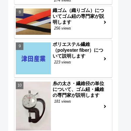
274 views
織ゴム（織りゴム）につ
いてゴム紐の専門家が説
明します
256 views
ポリエステル繊維
（polyester fiber）につ
いて説明します
223 views
糸の太さ・繊維径の単位
について、ゴム紐・繊維
の専門家が説明します
181 views