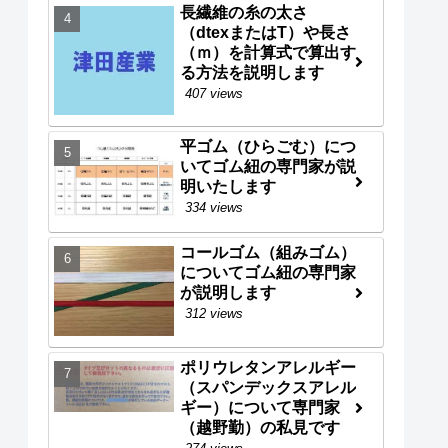
長繊維の糸の太さ
（dtexまたはT）や長さ
（ｍ）を計算式で算出す
る方法を説明します
407 views
平ゴム（ひらごむ）につ
いてゴム紐の専門家が説
明いたします
334 views
コールゴム（組みゴム）
についてゴム紐の専門家
が説明します
312 views
ポリウレタンアレルギー
（スパンデックスアレル
ギー）について専門家
（越野勤）の私見です