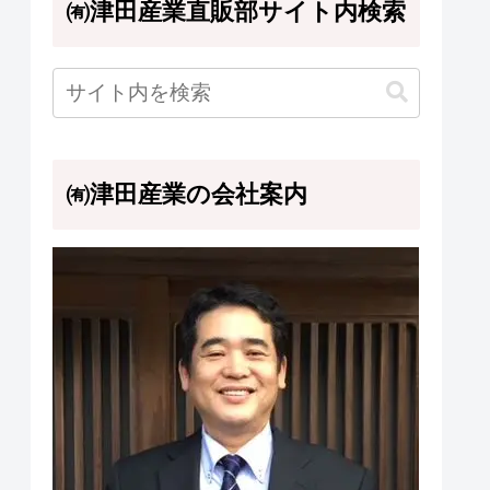
㈲津田産業直販部サイト内検索
㈲津田産業の会社案内