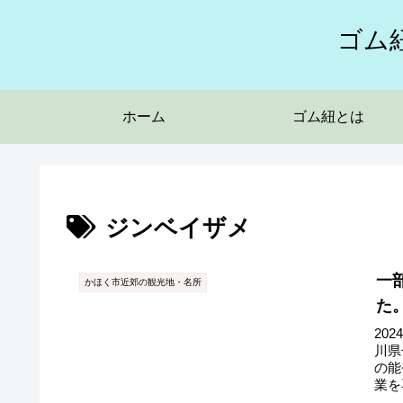
ゴム
ホーム
ゴム紐とは
ジンベイザメ
一
かほく市近郊の観光地・名所
た。
20
川県
の能
業を