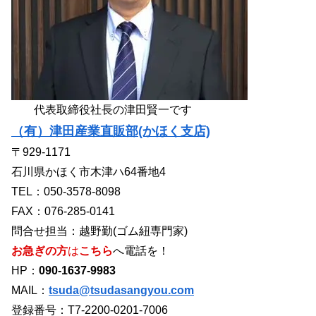
代表取締役社長の津田賢一です
（有）津田産業直販部(かほく支店)
〒929-1171
石川県かほく市木津ハ64番地4
TEL：050-3578-8098
FAX：076-285-0141
問合せ担当：越野勤(ゴム紐専門家)
お急ぎの方
は
こちら
へ電話を！
HP：
090-1637-9983
MAIL：
tsuda@tsudasangyou.com
登録番号：T7-2200-0201-7006