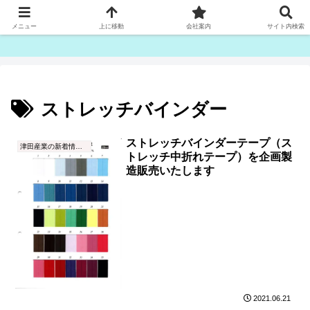
ゴム紐・平ゴム製造販売は津田産業直販部です
メニュー
上に移動
会社案内
サイト内検索
ストレッチバインダー
ストレッチバインダーテープ（ス
津田産業の新着情報（NEWS）
トレッチ中折れテープ）を企画製
造販売いたします
2021.06.21