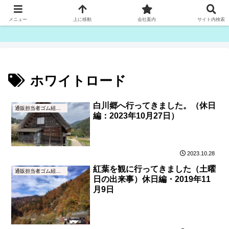
ゴム紐・平ゴム製造販売は津田産業直販部です
メニュー
上に移動
会社案内
サイト内検索
ホワイトロード
白川郷へ行ってきました。（休日
通販担当者ゴム紐ブログ
編：2023年10月27日）
2023.10.28
紅葉を観に行ってきました（土曜
通販担当者ゴム紐ブログ
日の出来事）休日編・2019年11
月9日