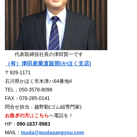
代表取締役社長の津田賢一です
（有）津田産業直販部(かほく支店)
〒929-1171
石川県かほく市木津ハ64番地4
TEL：050-3578-8098
FAX：076-285-0141
問合せ担当：越野勤(ゴム紐専門家)
お急ぎの方
は
こちら
へ電話を！
HP：
090-1637-9983
MAIL：
tsuda@tsudasangyou.com