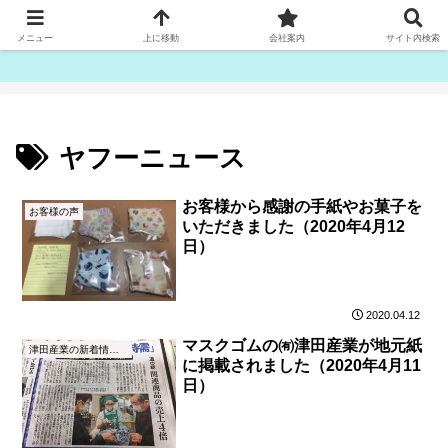
ゴム紐・平ゴム製造販売は津田産業直販部です
メニュー
上に移動
会社案内
サイト内検索
ヤフーニュース
お客様から感謝の手紙やお菓子を
お客様の声
いただきました（2020年4月12
日）
2020.04.12
マスクゴムの㈲津田産業が地元紙
津田産業の新着情報（NEWS）
に掲載されました（2020年4月11
日）