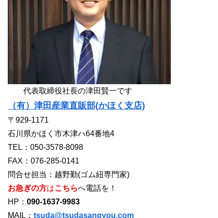
代表取締役社長の津田賢一です
（有）津田産業直販部(かほく支店)
〒929-1171
石川県かほく市木津ハ64番地4
TEL：050-3578-8098
FAX：076-285-0141
問合せ担当：越野勤(ゴム紐専門家)
お急ぎの方
は
こちら
へ電話を！
HP：
090-1637-9983
MAIL：
tsuda@tsudasangyou.com