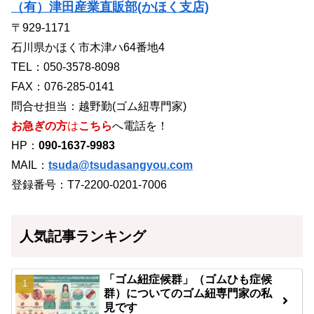
（有）津田産業直販部(かほく支店)
〒929-1171
石川県かほく市木津ハ64番地4
TEL：050-3578-8098
FAX：076-285-0141
問合せ担当：越野勤(ゴム紐専門家)
お急ぎの方
は
こちら
へ電話を！
HP：
090-1637-9983
MAIL：
tsuda@tsudasangyou.com
登録番号：T7-2200-0201-7006
人気記事ランキング
「ゴム紐症候群」（ゴムひも症候
群）についてのゴム紐専門家の私
見です