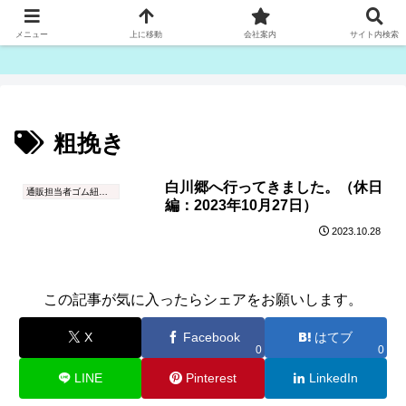
ゴム紐・平ゴム製造販売は津田産業直販部です
メニュー
上に移動
会社案内
サイト内検索
粗挽き
白川郷へ行ってきました。（休日
通販担当者ゴム紐ブログ
編：2023年10月27日）
2023.10.28
この記事が気に入ったらシェアをお願いします。
X
Facebook
はてブ
0
0
LINE
Pinterest
LinkedIn