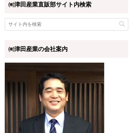
㈲津田産業直販部サイト内検索
㈲津田産業の会社案内