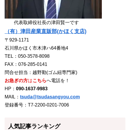
代表取締役社長の津田賢一です
（有）津田産業直販部(かほく支店)
〒929-1171
石川県かほく市木津ハ64番地4
TEL：050-3578-8098
FAX：076-285-0141
問合せ担当：越野勤(ゴム紐専門家)
お急ぎの方
は
こちら
へ電話を！
HP：
090-1637-9983
MAIL：
tsuda@tsudasangyou.com
登録番号：T7-2200-0201-7006
人気記事ランキング