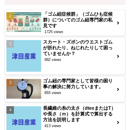
「ゴム紐症候群」（ゴムひも症候
群）についてのゴム紐専門家の私
見です
1725 views
スカート・ズボンのウエストゴム
が折れたり、ねじれたりして困っ
ていませんか？
982 views
ゴム紐の専門家として皆様の困り
事の解決に努力しています。
855 views
長繊維の糸の太さ（dtexまたはT）
や長さ（ｍ）を計算式で算出する
方法を説明します
413 views