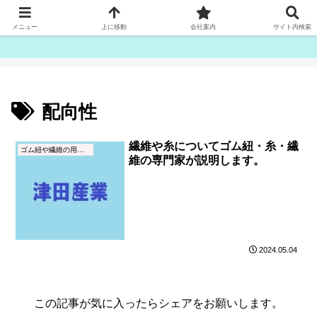
ゴム紐・平ゴム製造販売は津田産業直販部です
メニュー
上に移動
会社案内
サイト内検索
配向性
繊維や糸についてゴム紐・糸・繊
ゴム紐や繊維の用語集
維の専門家が説明します。
2024.05.04
この記事が気に入ったらシェアをお願いします。