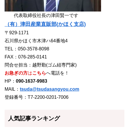
代表取締役社長の津田賢一です
（有）津田産業直販部(かほく支店)
〒929-1171
石川県かほく市木津ハ64番地4
TEL：050-3578-8098
FAX：076-285-0141
問合せ担当：越野勤(ゴム紐専門家)
お急ぎの方
は
こちら
へ電話を！
HP：
090-1637-9983
MAIL：
tsuda@tsudasangyou.com
登録番号：T7-2200-0201-7006
人気記事ランキング