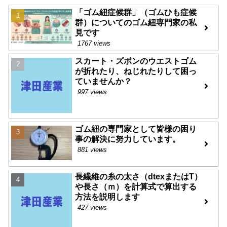
「ゴム紐症候群」（ゴムひも症候
群）についてのゴム紐専門家の私
見です
1767 views
スカート・ズボンのウエストゴム
が折れたり、ねじれたりして困っ
ていませんか？
997 views
ゴム紐の専門家として皆様の困り
事の解決に努力しています。
881 views
長繊維の糸の太さ（dtexまたはT）
や長さ（ｍ）を計算式で算出する
方法を説明します
427 views