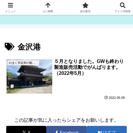
ゴム紐・平ゴム製造販売は津田産業直販部です
メニュー
上に移動
会社案内
サイト内検索
金沢港
５月となりました。GWも終わり
かほく市近郊の観光地・名所
製造販売活動でがんばります。
（2022年5月）
2022.05.09
この記事が気に入ったらシェアをお願いします。
X
Facebook
はてブ