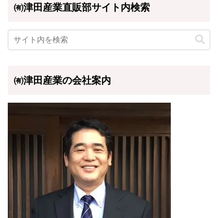
㈲津田産業直販部サイト内検索
㈲津田産業の会社案内