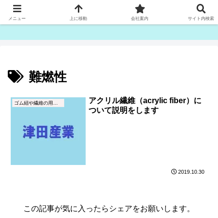
ゴム紐・平ゴム製造販売は津田産業直販部です
メニュー
上に移動
会社案内
サイト内検索
難燃性
アクリル繊維（acrylic fiber）に
ゴム紐や繊維の用語集
ついて説明をします
2019.10.30
この記事が気に入ったらシェアをお願いします。