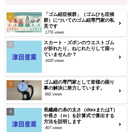
「ゴム紐症候群」（ゴムひも症候
群）についてのゴム紐専門家の私
見です
1776 views
スカート・ズボンのウエストゴム
が折れたり、ねじれたりして困っ
ていませんか？
1020 views
ゴム紐の専門家として皆様の困り
事の解決に努力しています。
892 views
長繊維の糸の太さ（dtexまたはT）
や長さ（ｍ）を計算式で算出する
方法を説明します
407 views