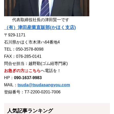
代表取締役社長の津田賢一です
（有）津田産業直販部(かほく支店)
〒929-1171
石川県かほく市木津ハ64番地4
TEL：050-3578-8098
FAX：076-285-0141
問合せ担当：越野勤(ゴム紐専門家)
お急ぎの方
は
こちら
へ電話を！
HP：
090-1637-9983
MAIL：
tsuda@tsudasangyou.com
登録番号：T7-2200-0201-7006
人気記事ランキング