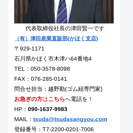
代表取締役社長の津田賢一です
（有）津田産業直販部(かほく支店)
〒929-1171
石川県かほく市木津ハ64番地4
TEL：050-3578-8098
FAX：076-285-0141
問合せ担当：越野勤(ゴム紐専門家)
お急ぎの方
は
こちら
へ電話を！
HP：
090-1637-9983
MAIL：
tsuda@tsudasangyou.com
登録番号：T7-2200-0201-7006