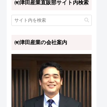
㈲津田産業直販部サイト内検索
㈲津田産業の会社案内