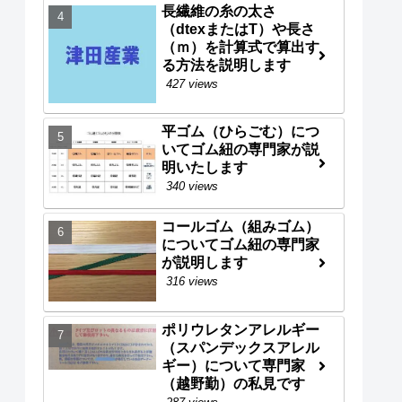
長繊維の糸の太さ
（dtexまたはT）や長さ
（ｍ）を計算式で算出す
る方法を説明します
427 views
平ゴム（ひらごむ）につ
いてゴム紐の専門家が説
明いたします
340 views
コールゴム（組みゴム）
についてゴム紐の専門家
が説明します
316 views
ポリウレタンアレルギー
（スパンデックスアレル
ギー）について専門家
（越野勤）の私見です