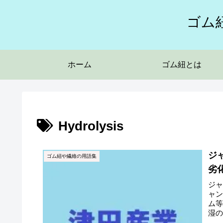
ゴム
ホーム
ゴム紐とは
Hydrolysis
ジ
ゴム紐や繊維の用語集
劣
ジ
ャン
ム
湿の