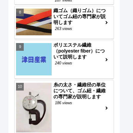
287 views
織ゴム（織りゴム）につ
いてゴム紐の専門家が説
明します
263 views
ポリエステル繊維
（polyester fiber）につ
いて説明します
240 views
糸の太さ・繊維径の単位
について、ゴム紐・繊維
の専門家が説明します
186 views