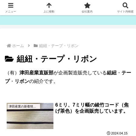
ゴム紐・平ゴム製造販売は津田産業直販部です
メニュー
上に移動
会社案内
サイト内検索
ホーム
組紐・テープ・リボン
組紐・テープ・リボン
（有）
津田産業直販部
が企画製造販売している
組紐
・
テー
プ
・
リボン
の紹介です。
6ミリ、7ミリ幅の綾竹コード（焦
津田産業の新着情報（NEWS）
げ茶色）を企画販売しています。
2024.04.15