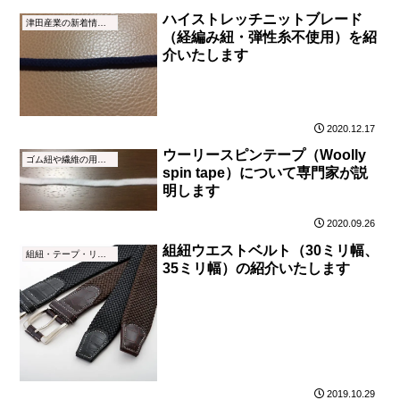
ハイストレッチニットブレード
津田産業の新着情報（NEWS）
（経編み紐・弾性糸不使用）を紹
介いたします
2020.12.17
ウーリースピンテープ（Woolly
ゴム紐や繊維の用語集
spin tape）について専門家が説
明します
2020.09.26
組紐ウエストベルト（30ミリ幅、
組紐・テープ・リボン
35ミリ幅）の紹介いたします
2019.10.29