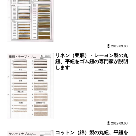
2019.09.08
リネン（亜麻）・レーヨン製の丸
組紐・テープ・リボン
紐、平紐をゴム紐の専門家が説明
します
2019.09.08
コットン（綿）製の丸紐、平紐を
サスティナブルなゴム紐・平ゴム