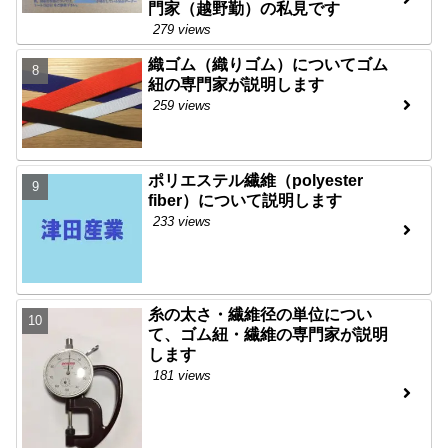
門家（越野勤）の私見です
279 views
織ゴム（織りゴム）についてゴム
紐の専門家が説明します
259 views
ポリエステル繊維（polyester
fiber）について説明します
233 views
糸の太さ・繊維径の単位につい
て、ゴム紐・繊維の専門家が説明
します
181 views