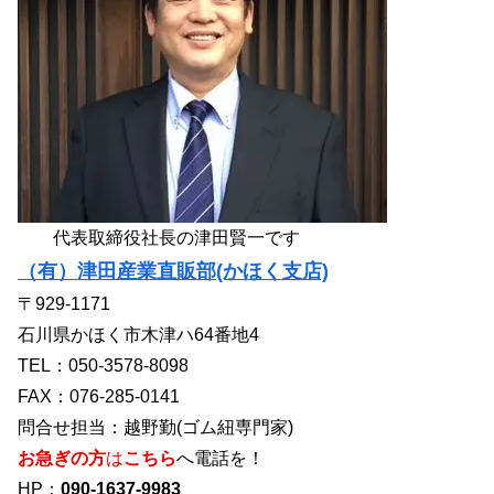
代表取締役社長の津田賢一です
（有）津田産業直販部(かほく支店)
〒929-1171
石川県かほく市木津ハ64番地4
TEL：050-3578-8098
FAX：076-285-0141
問合せ担当：越野勤(ゴム紐専門家)
お急ぎの方
は
こちら
へ電話を！
HP：
090-1637-9983