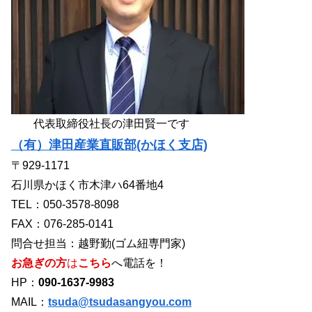
代表取締役社長の津田賢一です
（有）津田産業直販部(かほく支店)
〒929-1171
石川県かほく市木津ハ64番地4
TEL：050-3578-8098
FAX：076-285-0141
問合せ担当：越野勤(ゴム紐専門家)
お急ぎの方
は
こちら
へ電話を！
HP：
090-1637-9983
MAIL：
tsuda@tsudasangyou.com