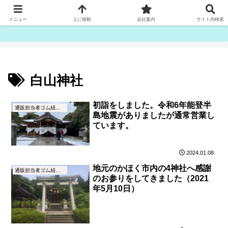
ゴム紐・平ゴム製造販売は津田産業直販部です
メニュー
上に移動
会社案内
サイト内検索
白山神社
初詣をしました。令和6年能登半
通販担当者ゴム紐ブログ
島地震がありましたが通常営業し
ています。
2024.01.08
地元のかほく市内の4神社へ感謝
通販担当者ゴム紐ブログ
のお参りをしてきました（2021
年5月10日）