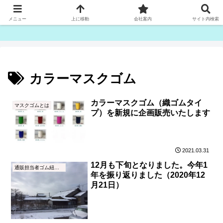
ゴム紐・平ゴム製造販売は津田産業直販部です
メニュー
上に移動
会社案内
サイト内検索
カラーマスクゴム
カラーマスクゴム（織ゴムタイ
マスクゴムとは
プ）を新規に企画販売いたします
2021.03.31
12月も下旬となりました。今年1
通販担当者ゴム紐ブログ
年を振り返りました（2020年12
月21日）