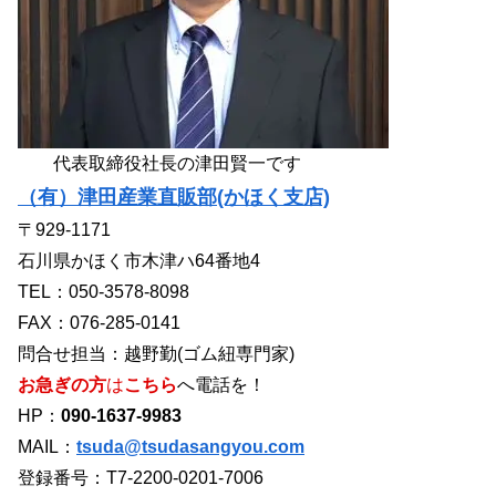
代表取締役社長の津田賢一です
（有）津田産業直販部(かほく支店)
〒929-1171
石川県かほく市木津ハ64番地4
TEL：050-3578-8098
FAX：076-285-0141
問合せ担当：越野勤(ゴム紐専門家)
お急ぎの方
は
こちら
へ電話を！
HP：
090-1637-9983
MAIL：
tsuda@tsudasangyou.com
登録番号：T7-2200-0201-7006