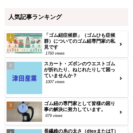
人気記事ランキング
「ゴム紐症候群」（ゴムひも症候
群）についてのゴム紐専門家の私
見です
1760 views
スカート・ズボンのウエストゴム
が折れたり、ねじれたりして困っ
ていませんか？
1007 views
ゴム紐の専門家として皆様の困り
事の解決に努力しています。
879 views
長繊維の糸の太さ（dtexまたはT）