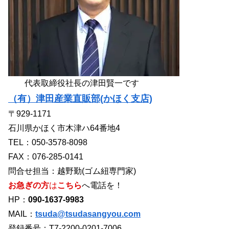
代表取締役社長の津田賢一です
（有）津田産業直販部(かほく支店)
〒929-1171
石川県かほく市木津ハ64番地4
TEL：050-3578-8098
FAX：076-285-0141
問合せ担当：越野勤(ゴム紐専門家)
お急ぎの方
は
こちら
へ電話を！
HP：
090-1637-9983
MAIL：
tsuda@tsudasangyou.com
登録番号：T7-2200-0201-7006