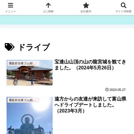
ゴム紐・平ゴム製造販売は津田産業直販部です
メニュー
上に移動
会社案内
サイト内検索
ドライブ
宝達山山頂の山の龍宮城を観てき
通販担当者ゴム紐ブログ
ました。（2024年5月26日）
2024.05.27
遠方からの友達が来訪して富山県
通販担当者ゴム紐ブログ
へドライブデートしました。
（2023年3月）