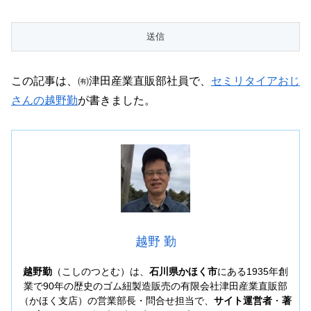
この記事は、㈲津田産業直販部社員で、
セミリタイアおじ
さんの越野勤
が書きました。
越野 勤
越野勤
（こしのつとむ）は、
石川県かほく市
にある1935年創
業で90年の歴史のゴム紐製造販売の有限会社津田産業直販部
（かほく支店）の営業部長・問合せ担当で、
サイト運営者
・
著