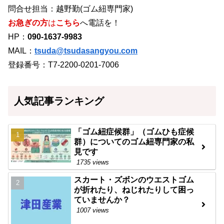
問合せ担当：越野勤(ゴム紐専門家)
お急ぎの方
は
こちら
へ電話を！
HP：
090-1637-9983
MAIL：
tsuda@tsudasangyou.com
登録番号：T7-2200-0201-7006
人気記事ランキング
「ゴム紐症候群」（ゴムひも症候
群）についてのゴム紐専門家の私
見です
1735 views
スカート・ズボンのウエストゴム
が折れたり、ねじれたりして困っ
ていませんか？
1007 views