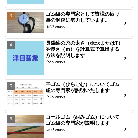
ゴム紐の専門家として皆様の困り
事の解決に努力しています。
869 views
長繊維の糸の太さ（dtexまたはT）
や長さ（ｍ）を計算式で算出する
方法を説明します
385 views
平ゴム（ひらごむ）についてゴム
紐の専門家が説明いたします
325 views
コールゴム（組みゴム）について
ゴム紐の専門家が説明します
300 views