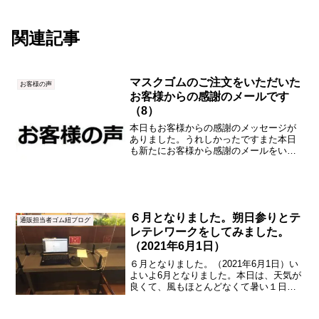
関連記事
マスクゴムのご注文をいただいた
お客様の声
お客様からの感謝のメールです
（8）
本日もお客様からの感謝のメッセージが
ありました。うれしかったですまた本日
も新たにお客様から感謝のメールをいた
だきました。これを読むととてもやる気
が出ます。以下に、掲載いたします。
（原文のままです。編集をしていませ
ん。）ありがとうございます。...
６月となりました。朔日参りとテ
通販担当者ゴム紐ブログ
レテレワークをしてみました。
（2021年6月1日）
６月となりました。（2021年6月1日）い
よいよ6月となりました。本日は、天気が
良くて、風もほとんどなくて暑い１日と
なりそうです。（最高気温25.3℃：夏
日）暑がりの私は、2週間くらい前から衣