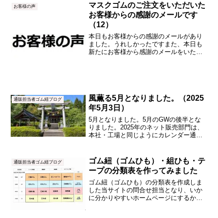
替えをしていてすでに半袖ポロシャツに
マスクゴムのご注文をいただいた
お客様の声
短パンの状態...
お客様からの感謝のメールです
（12）
本日もお客様からの感謝のメールがあり
ました。うれしかったですまた、本日も
新たにお客様から感謝のメールをいただ
きました。とてもうれしかったです。こ
れを読むととてもW、やる気が出ます。
有限会社津田産業直販部のマスクゴムは
評判がとても良いので、涙...
風薫る5月となりました。（2025
通販担当者ゴム紐ブログ
年5月3日）
5月となりました。5月のGWの後半とな
りました。2025年のネット販売部門は、
本社・工場と同じようにカレンダー通り
で営業しています。1日に地元の白山神社
と賀茂神社の2神社で朔日参りをしまし
た。㈲津田産業の本社・工場のあるかほ
ゴム紐（ゴムひも）・組ひも・テ
通販担当者ゴム紐ブログ
く市気屋区の白山...
ープの分類表を作ってみました
ゴム紐（ゴムひも）の分類表を作成しま
した当サイトの問合せ担当となり、いか
に分かりやすいホームページにするか？
を、ゴム紐おじさん・ゴム紐専門家の私
（越野勤）は考え続けました。今まで、