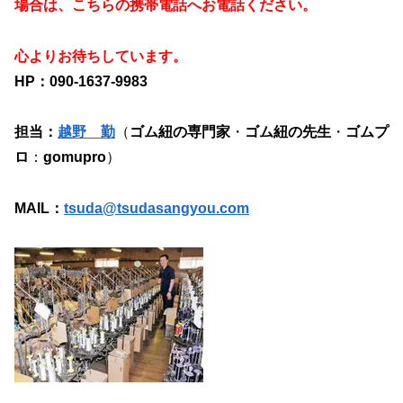
場合は、こちらの携帯電話へお電話ください。
心よりお待ちしています。
HP：090-1637-9983
担当：
越野 勤
（
ゴム紐の専門家
・
ゴム紐の先生
・
ゴムプ
ロ
：
gomupro
）
MAIL：
tsuda@tsudasangyou.com