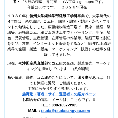
者
・ゴム紐の権威、専門家・ゴムプロ：gomuproです。
年齢は68才です。（２０２６年現在）
１９８０年に
信州大学繊維学部繊維工学科
卒業で、大学時代の
4年間は、糸や繊維、ゴム紐、織物・編物・製紐・染色・プリ
ントの勉強をしました。広幅織物製造工場で、撚糸、整経、製
織等。細幅織ゴム、編ゴム製造工場でカバーリング、生産、染
色、品質管理、生産管理、在庫管理の作業等。製紐工場で製紐
を学び、営業、インターネット販売をするなど、55年以上繊維
業界で企画・製造・販売・マーケティング（販促）の仕事を経
験してきました。
現在、
㈲津田産業直販部
でゴム紐の企画、製造販売、マーケテ
ィングを担当しています。（約9年間）
糸や繊維、織物、ゴム紐のことについて、
困り事
があれば、何
でも気軽に
質問
・ご相談ください。
丁寧に分かりやすく説明いたします。
越野勤（著者・サイト運営者）の紹介ページ
お問合せの電話、メールは、こちらです。⇓
TEL：090-1637-9983
MAIL：
tsuda@tsudasangyou.com