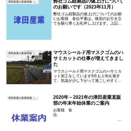
弊社ゴム紐製品の値上げについて
津田産業の新着情報（NEWS）
のお願いです（2023年11月）
弊社ゴム紐製品の値上げについてのお願
いお客様 各位平素は、格別のお引き立
てを賜り厚くお礼申し上げます。上記の
件、昨年来の原油価格等の高騰などによ
る合繊原糸価格の値上げ、染色代金の連
続値上げ、また電力料金をはじめとする
経費の上昇が続いています...
マウスシールド用マスクゴムのハ
津田産業の新着情報（NEWS）
サミカットの仕事が増えてきまし
た
マウスシールド用マスクゴムのハサミカ
ット加工をしています9月も上旬を過ぎ
て、気温が少し下がって過ごしやすくな
ってきました。津田産業本社工場の近く
の水田も稲刈りがほぼ終了して秋らしく
なってきました。上の画像は、有限会社
2020年－2021年の津田産業直販
津田産業の新着情報（NEWS）
津田産業の本社・工場のあ...
部の年末年始休業のご案内
お客様 各
位
令和2年12月3日
...