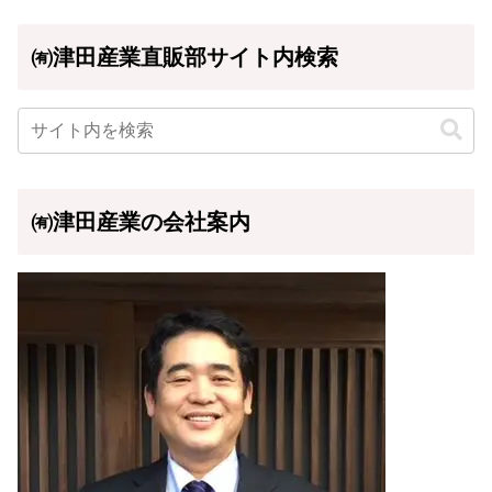
㈲津田産業直販部サイト内検索
㈲津田産業の会社案内