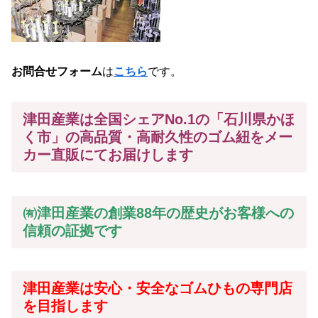
お問合せフォーム
は
こちら
です。
津田産業は全国シェアNo.1の「石川県かほ
く市」の高品質・高耐久性のゴム紐をメー
カー
直販にてお届けします
㈲津田産業の創業88年の歴史がお客様への
信頼の証拠です
津田産業は安心・安全なゴムひもの専門店
を目指します