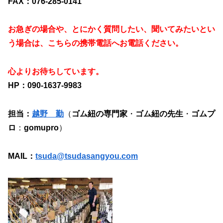
FAX：076-285-0141
お急ぎの場合や、とにかく質問したい、聞いてみたいとい
う場合は、こちらの携帯電話へお電話ください。
心よりお待ちしています。
HP：090-1637-9983
担当：
越野 勤
（
ゴム紐の専門家
・
ゴム紐の先生
・
ゴムプ
ロ
：
gomupro
）
MAIL：
tsuda@tsudasangyou.com