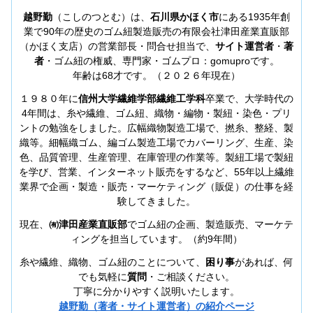
越野勤
（こしのつとむ）は、
石川県かほく市
にある1935年創
業で90年の歴史のゴム紐製造販売の有限会社津田産業直販部
（かほく支店）の営業部長・問合せ担当で、
サイト運営者
・
著
者
・ゴム紐の権威、専門家・ゴムプロ：gomuproです。
年齢は68才です。（２０２６年現在）
１９８０年に
信州大学繊維学部繊維工学科
卒業で、大学時代の
4年間は、糸や繊維、ゴム紐、織物・編物・製紐・染色・プリ
ントの勉強をしました。広幅織物製造工場で、撚糸、整経、製
織等。細幅織ゴム、編ゴム製造工場でカバーリング、生産、染
色、品質管理、生産管理、在庫管理の作業等。製紐工場で製紐
を学び、営業、インターネット販売をするなど、55年以上繊維
業界で企画・製造・販売・マーケティング（販促）の仕事を経
験してきました。
現在、
㈲津田産業直販部
でゴム紐の企画、製造販売、マーケテ
ィングを担当しています。（約9年間）
糸や繊維、織物、ゴム紐のことについて、
困り事
があれば、何
でも気軽に
質問
・ご相談ください。
丁寧に分かりやすく説明いたします。
越野勤（著者・サイト運営者）の紹介ページ