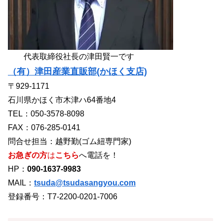
代表取締役社長の津田賢一です
（有）津田産業直販部(かほく支店)
〒929-1171
石川県かほく市木津ハ64番地4
TEL：050-3578-8098
FAX：076-285-0141
問合せ担当：越野勤(ゴム紐専門家)
お急ぎの方
は
こちら
へ電話を！
HP：
090-1637-9983
MAIL：
tsuda@tsudasangyou.com
登録番号：T7-2200-0201-7006