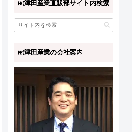
㈲津田産業直販部サイト内検索
㈲津田産業の会社案内