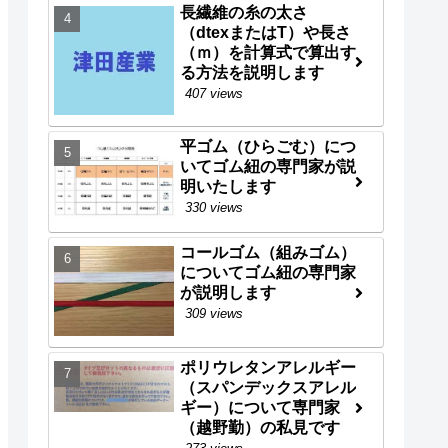
長繊維の糸の太さ
（dtexまたはT）や長さ
（ｍ）を計算式で算出す
る方法を説明します
407 views
平ゴム（ひらごむ）につ
いてゴム紐の専門家が説
明いたします
330 views
コールゴム（組みゴム）
についてゴム紐の専門家
が説明します
309 views
ポリウレタンアレルギー
（スパンデックスアレル
ギー）について専門家
（越野勤）の私見です