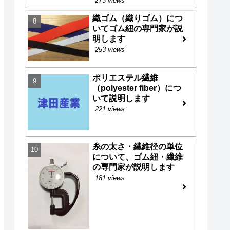
273 views
織ゴム（織りゴム）につ
いてゴム紐の専門家が説
明します
253 views
ポリエステル繊維
（polyester fiber）につ
いて説明します
221 views
糸の太さ・繊維径の単位
について、ゴム紐・繊維
の専門家が説明します
181 views