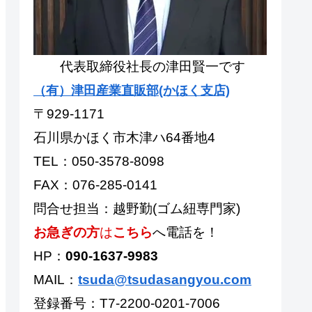
代表取締役社長の津田賢一です
（有）津田産業直販部(かほく支店)
〒929-1171
石川県かほく市木津ハ64番地4
TEL：050-3578-8098
FAX：076-285-0141
問合せ担当：越野勤(ゴム紐専門家)
お急ぎの方
は
こちら
へ電話を！
HP：
090-1637-9983
MAIL：
tsuda@tsudasangyou.com
登録番号：T7-2200-0201-7006