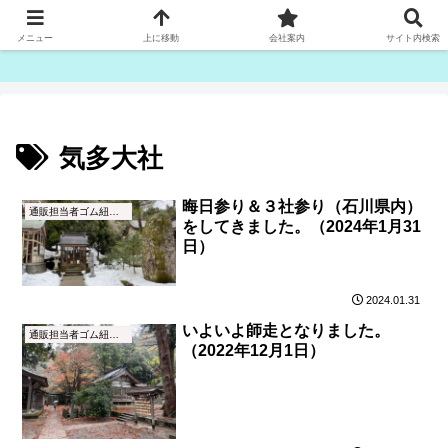
ゴム紐・平ゴム製造販売は津田産業直販部です
メニュー
上に移動
会社案内
サイト内検索
気多大社
晦日参り＆３社参り（石川県内）
通販担当者ゴム紐ブログ
をしてきました。（2024年1月31
日）
2024.01.31
いよいよ師走となりました。
通販担当者ゴム紐ブログ
（2022年12月1日）