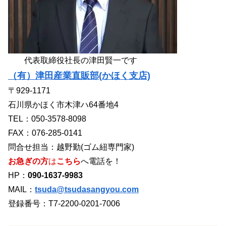
代表取締役社長の津田賢一です
（有）津田産業直販部(かほく支店)
〒929-1171
石川県かほく市木津ハ64番地4
TEL：050-3578-8098
FAX：076-285-0141
問合せ担当：越野勤(ゴム紐専門家)
お急ぎの方
は
こちら
へ電話を！
HP：
090-1637-9983
MAIL：
tsuda@tsudasangyou.com
登録番号：T7-2200-0201-7006