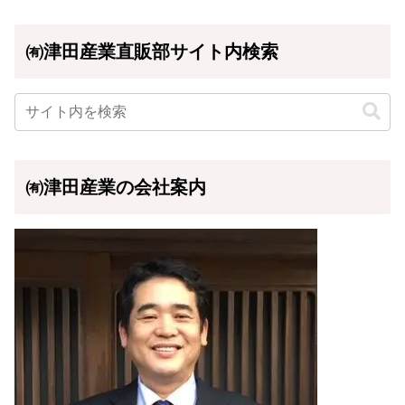
㈲津田産業直販部サイト内検索
㈲津田産業の会社案内