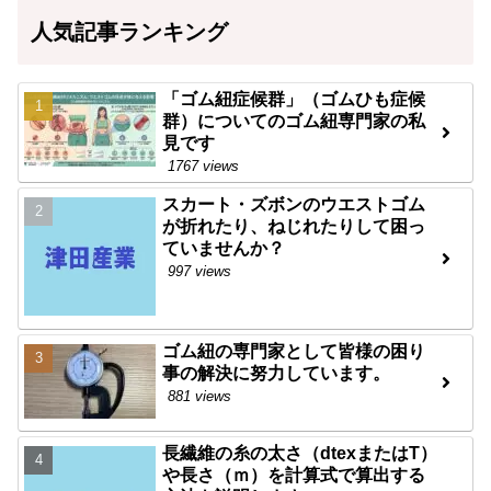
人気記事ランキング
「ゴム紐症候群」（ゴムひも症候
群）についてのゴム紐専門家の私
見です
1767 views
スカート・ズボンのウエストゴム
が折れたり、ねじれたりして困っ
ていませんか？
997 views
ゴム紐の専門家として皆様の困り
事の解決に努力しています。
881 views
長繊維の糸の太さ（dtexまたはT）
や長さ（ｍ）を計算式で算出する