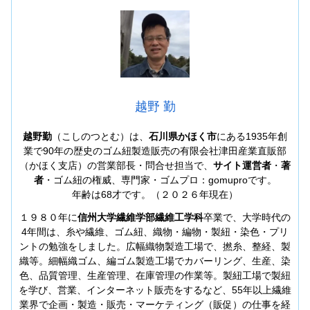
越野 勤
越野勤
（こしのつとむ）は、
石川県かほく市
にある1935年創
業で90年の歴史のゴム紐製造販売の有限会社津田産業直販部
（かほく支店）の営業部長・問合せ担当で、
サイト運営者
・
著
者
・ゴム紐の権威、専門家・ゴムプロ：gomuproです。
年齢は68才です。（２０２６年現在）
１９８０年に
信州大学繊維学部繊維工学科
卒業で、大学時代の
4年間は、糸や繊維、ゴム紐、織物・編物・製紐・染色・プリ
ントの勉強をしました。広幅織物製造工場で、撚糸、整経、製
織等。細幅織ゴム、編ゴム製造工場でカバーリング、生産、染
色、品質管理、生産管理、在庫管理の作業等。製紐工場で製紐
を学び、営業、インターネット販売をするなど、55年以上繊維
業界で企画・製造・販売・マーケティング（販促）の仕事を経