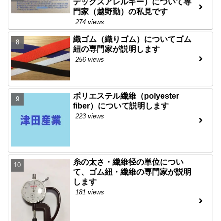
デックスアレルギー）について専
門家（越野勤）の私見です
274 views
織ゴム（織りゴム）についてゴム
紐の専門家が説明します
256 views
ポリエステル繊維（polyester
fiber）について説明します
223 views
糸の太さ・繊維径の単位につい
て、ゴム紐・繊維の専門家が説明
します
181 views