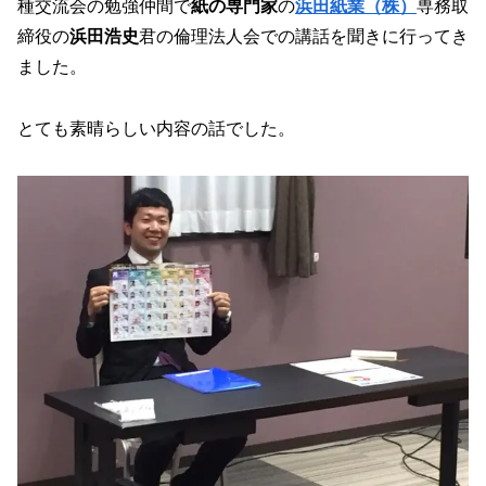
種交流会の勉強仲間で
紙の専門家
の
浜田紙業（株）
専務取
締役の
浜田浩史
君の倫理法人会での講話を聞きに行ってき
ました。
とても素晴らしい内容の話でした。