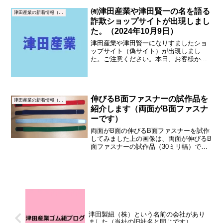
た。そんな中、いよいよ平ゴムタイプの
㈲津田産業や津田賢一の名を語る
津田産業の新着情報（NEWS）
マスクゴムの増産を開始しま...
詐欺ショップサイトが出現しまし
た。（2024年10月9日）
津田産業や津田賢一になりすましたショ
ップサイト（偽サイト）が出現しまし
た。ご注意ください。本日、お客様から
電話とメールで問合せがありました。
「ショップサイトを運営していますか？
電子レンジを約3,000円で売っています
か？」私には何のことかさ...
伸びるB面ファスナーの試作品を
津田産業の新着情報（NEWS）
紹介します（両面がB面ファスナ
ーです）
両面がB面の伸びるB面ファスナーを試作
してみました上の画像は、両面が伸びるB
面ファスナーの試作品（30ミリ幅）で
す。上の画像は、両面が伸びるB面ファス
ナーの試作品です。（裏返してみまし
た。表裏が同じ仕様です。）伸びるB面フ
ァスナーの試作をし...
津田製紐（株）という名前の会社があり
ました（当社の旧社名と同じです）