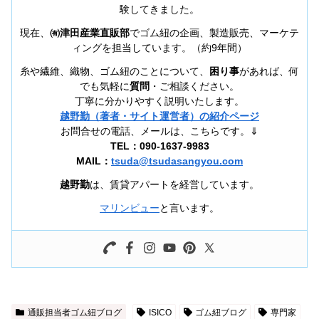
験してきました。
現在、
㈲津田産業直販部
でゴム紐の企画、製造販売、マーケテ
ィングを担当しています。（約9年間）
糸や繊維、織物、ゴム紐のことについて、
困り事
があれば、何
でも気軽に
質問
・ご相談ください。
丁寧に分かりやすく説明いたします。
越野勤（著者・サイト運営者）の紹介ページ
お問合せの電話、メールは、こちらです。⇓
TEL：090-1637-9983
MAIL：
tsuda@tsudasangyou.com
越野勤
は、賃貸アパートを経営しています。
マリンビュー
と言います。
通販担当者ゴム紐ブログ
ISICO
ゴム紐ブログ
専門家