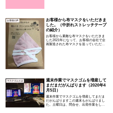
TSUDATEX）にとって、記念すべき1日
です。本日より、自社ドメイン（独自ド
メイン）にて、当社のホームページを開
設します。㈲津田産業...
お客様から布マスクをいただきま
お客様の声
した。（中折れストレッチテープ
の紹介）
お客様から素敵な布マスクをいただきま
した2021年になって、お客様の会社で企
画製造された布マスクを送っていただき
ました。2点いただきました。サイズ調整
用のビーズ付きでとても素敵なマスクで
す。これらの商品に使用されている中折
れストレッチテープ...
週末作業でマスクゴムを増産して
マスクゴムとは
まだまだがんばります（2020年4
月5日）
週末作業でマスクゴムを増産してまだま
だがんばりますこの週末もがんばりまし
た。土曜日は、問合せ、出荷作業をしま
した。日曜日は、半日工場作業の応援を
して、午後からはメール対応をしまし