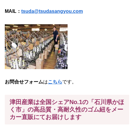
MAIL：
tsuda@tsudasangyou.com
お問合せフォーム
は
こちら
です。
津田産業は全国シェアNo.1の「石川県かほ
く市」の高品質・高耐久性のゴム紐をメー
カー
直販にてお届けします