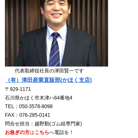
代表取締役社長の津田賢一です
（有）津田産業直販部(かほく支店)
〒929-1171
石川県かほく市木津ハ64番地4
TEL：050-3578-8098
FAX：076-285-0141
問合せ担当：越野勤(ゴム紐専門家)
お急ぎの方
は
こちら
へ電話を！