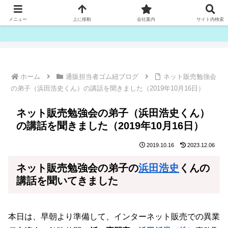
ゴム紐・平ゴム製造販売は津田産業直販部です
メニュー
上に移動
会社案内
サイト内検索
ホーム
通販担当者ゴム紐ブログ
ネット販売勉強会
の弟子（浜田浩史くん）の講話を聞きました（2019年10月16日）
ネット販売勉強会の弟子（浜田浩史くん）
の講話を聞きました（2019年10月16日）
2019.10.16
2023.12.06
ネット販売勉強会の弟子の
浜田浩史
くんの
講話を聞いてきました
本日は、早朝より準備して、インターネット販売での異業