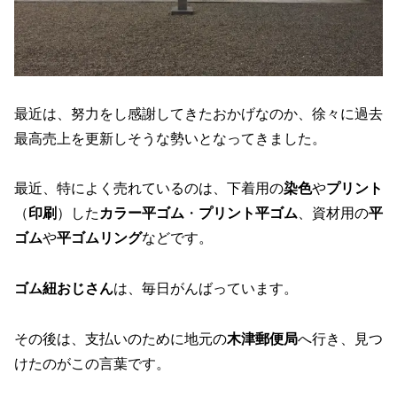
最近は、努力をし感謝してきたおかげなのか、徐々に過去
最高売上を更新しそうな勢いとなってきました。
最近、特によく売れているのは、下着用の
染色
や
プリント
（
印刷
）した
カラー平ゴム
・
プリント平ゴム
、資材用の
平
ゴム
や
平ゴムリング
などです。
ゴム紐おじさん
は、毎日がんばっています。
その後は、支払いのために地元の
木津郵便局
へ行き、見つ
けたのがこの言葉です。