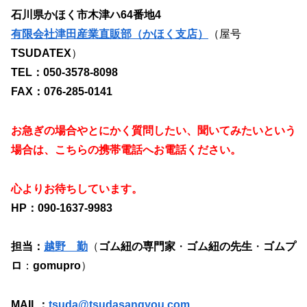
石川県かほく市木津ハ64番地4
有限会社津田産業直販部（かほく支店）
（屋号
TSUDATEX
）
TEL：050-3578-8098
FAX：076-285-0141
お急ぎの場合やとにかく質問したい、聞いてみたいという
場合は、こちらの携帯電話へお電話ください。
心よりお待ちしています。
HP：090-1637-9983
担当：
越野 勤
（
ゴム紐の専門家
・
ゴム紐の先生
・
ゴムプ
ロ
：
gomupro
）
MAIL：
tsuda@tsudasangyou.com