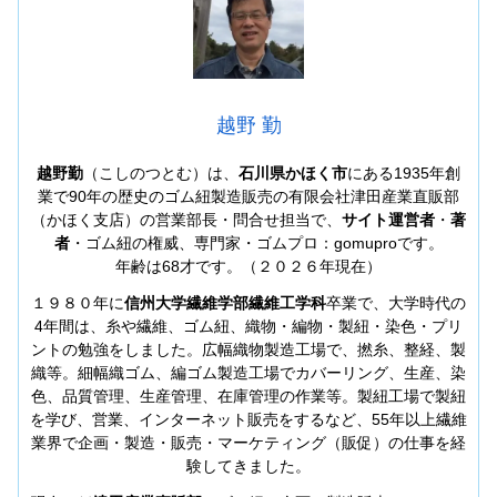
越野 勤
越野勤
（こしのつとむ）は、
石川県かほく市
にある1935年創
業で90年の歴史のゴム紐製造販売の有限会社津田産業直販部
（かほく支店）の営業部長・問合せ担当で、
サイト運営者
・
著
者
・ゴム紐の権威、専門家・ゴムプロ：gomuproです。
年齢は68才です。（２０２６年現在）
１９８０年に
信州大学繊維学部繊維工学科
卒業で、大学時代の
4年間は、糸や繊維、ゴム紐、織物・編物・製紐・染色・プリ
ントの勉強をしました。広幅織物製造工場で、撚糸、整経、製
織等。細幅織ゴム、編ゴム製造工場でカバーリング、生産、染
色、品質管理、生産管理、在庫管理の作業等。製紐工場で製紐
を学び、営業、インターネット販売をするなど、55年以上繊維
業界で企画・製造・販売・マーケティング（販促）の仕事を経
験してきました。