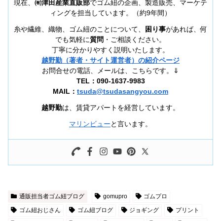
現在、
㈲津田産業直販部
でゴム紐の企画、製造販売、マーケテ
ィングを担当しています。（約9年間）
糸や繊維、織物、ゴム紐のことについて、
困り事
があれば、何
でも気軽に
質問
・ご相談ください。
丁寧に分かりやすく説明いたします。
越野勤（著者・サイト運営者）の紹介ページ
お問合せの電話、メールは、こちらです。⇓
TEL：090-1637-9983
MAIL：
tsuda@tsudasangyou.com
越野勤
は、賃貸アパートを経営しています。
マリンビュー
と言います。
通販担当者ゴム紐ブログ
gomupro
ゴムプロ
ゴム紐おじさん
ゴム紐ブログ
ジョギング
プリント