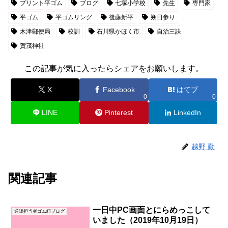
プリント平ゴム
ブログ
七塚小学校
先生
専門家
平ゴム
平ゴムリング
後藤新平
朔日参り
木津郵便局
校訓
石川県かほく市
自治三訣
賀茂神社
この記事が気に入ったらシェアをお願いします。
X
Facebook
はてブ
0
0
LINE
Pinterest
LinkedIn
越野 勤
関連記事
一日中PC画面とにらめっこして
通販担当者ゴム紐ブログ
いました（2019年10月19日）