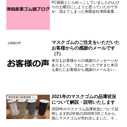
PC画面とにらめっこしていましたのんび
りの土曜日にしようと思っていたのです
が、消えてしまった有限会社津田産業直
販部のサイト記事の復活と修正のため作
業を開始すると、私（越野勤）もだんだ
ん熱中してきて、結局、1日中PC画面と
にらめっこしていまし...
マスクゴムのご注文をいただいた
お客様の声
お客様からの感謝のメールです
（7）
本日もお客様からの感謝のメッセージが
ありました。うれしかったですまた本日
も新たにお客様から感謝のメールをいた
だきました。以下に掲載いたします。
（原文のままです。編集をしていませ
ん。）ありがとうございました。週末と
おっしゃっていたのに今日届き...
2021年のマスクゴムの品薄状況
津田産業の新着情報（NEWS）
について解説・説明いたします
2020年のマスクゴム品薄状況について説
明します約1年前の2020年3月ごろから、
急にマスクゴムが売れ出しました。それ
は、ある日突然やってきました。2020年1