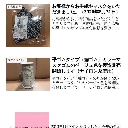
月末から２月初めにかけて、かほく市内
の仕入れ先（友人）からカラーマスクゴ
お客様からお手紙やマスクをいた
お客様の声
ムの納期...
だきました。（2020年8月31日）
お客様からお手紙や商品をいただくこと
もありますとあるお客様から、超々広幅
の織ゴムのサンプル送付依頼を受けて、
ご希望の商品を探して送付しました。そ
の後、お手紙と一緒に美味しいお菓子を
いただきました。（サンプルの詳細とお
名前は伏せさせていただき...
平ゴムタイプ（編ゴム）カラーマ
マスクゴムとは
スクゴムのベージュ色を製造販売
開始します（ナイロン糸使用）
平ゴムタイプ（編ゴム）の耳が痛くない
カラーマスクゴムのベージュ色を製造販
売致します（ウーリーナイロン糸使用）
上の画像は、平ゴムタイプのマスクゴム
ベージュ色の表です。上の画像は、平ゴ
ムタイプのマスクゴムベージュ色の裏で
す。高捲縮のウーリーナイ...
2019年1月下旬となりました。今年の冬は