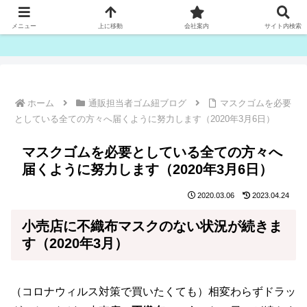
ゴム紐・平ゴム製造販売は津田産業直販部です
メニュー
上に移動
会社案内
サイト内検索
ホーム
通販担当者ゴム紐ブログ
マスクゴムを必要
としている全ての方々へ届くように努力します（2020年3月6日）
マスクゴムを必要としている全ての方々へ
届くように努力します（2020年3月6日）
2020.03.06
2023.04.24
小売店に
不織布マスク
のない状況が続きま
す（2020年3月）
（コロナウィルス対策で買いたくても）相変わらずドラッ