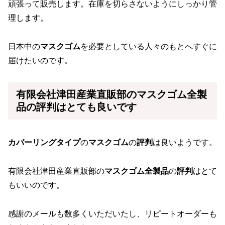
頑張って販売します。在庫を切らさないようにしっかり管
理します。
日本中の
マスクゴム
を必要としている人々のもとへすぐに
届けたいのです。
有限会社津田産業直販部の
マスクゴム全製
品
の
評判
はとても良いです
カバーリングタイプ
の
マスクゴム
の
評判
は良いようです。
有限会社津田産業直販部の
マスクゴム全製品
の
評判
はとて
もいいのです。
感謝のメールも数多くいただいたし、リピートオーダーも