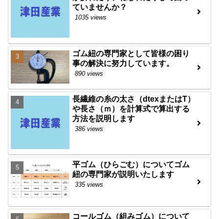
ていませんか？
1035 views
ゴム紐の専門家として皆様の困り
事の解決に努力しています。
890 views
長繊維の糸の太さ（dtexまたはT）
や長さ（ｍ）を計算式で算出する
方法を説明します
386 views
平ゴム（ひらごむ）についてゴム
紐の専門家が説明いたします
335 views
コールゴム（組みゴム）について