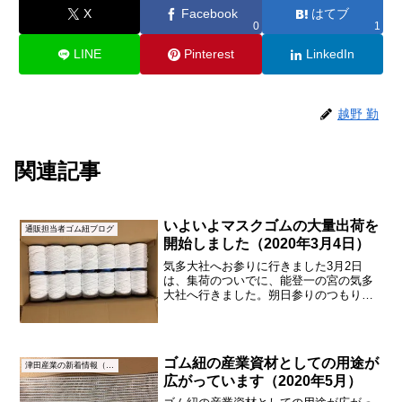
X
Facebook
はてブ
0
1
LINE
Pinterest
LinkedIn
越野 勤
関連記事
いよいよマスクゴムの大量出荷を
通販担当者ゴム紐ブログ
開始しました（2020年3月4日）
気多大社へお参りに行きました3月2日
は、集荷のついでに、能登一の宮の気多
大社へ行きました。朔日参りのつもりで
感謝の心を込めてお参りをしてきまし
た。気多大社の木製の大鳥居です。 気多
大社の本殿です。ピンク色の梅の花が咲
いていてきれいでした。 ...
ゴム紐の産業資材としての用途が
津田産業の新着情報（NEWS）
広がっています（2020年5月）