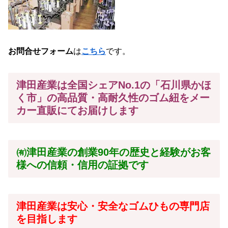
お問合せフォーム
は
こちら
です。
津田産業は全国シェアNo.1の「石川県かほ
く市」の高品質・高耐久性のゴム紐をメー
カー
直販にてお届けします
㈲津田産業の創業90年の歴史と経験がお客
様への信頼・信用の証拠です
津田産業は安心・安全なゴムひもの専門店
を目指します