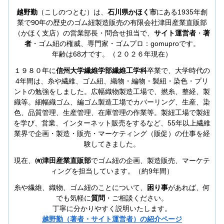
越野勤
（こしのつとむ）は、
石川県かほく市
にある1935年創
業で90年の歴史のゴム紐製造販売の有限会社津田産業直販部
（かほく支店）の営業部長・問合せ担当で、
サイト運営者
・
著
者
・ゴム紐の権威、専門家・ゴムプロ：gomuproです。
年齢は68才です。（２０２６年現在）
１９８０年に
信州大学繊維学部繊維工学科
卒業で、大学時代の
4年間は、糸や繊維、ゴム紐、織物・編物・製紐・染色・プリ
ントの勉強をしました。広幅織物製造工場で、撚糸、整経、製
織等。細幅織ゴム、編ゴム製造工場でカバーリング、生産、染
色、品質管理、生産管理、在庫管理の作業等。製紐工場で製紐
を学び、営業、インターネット販売をするなど、55年以上繊維
業界で企画・製造・販売・マーケティング（販促）の仕事を経
験してきました。
現在、
㈲津田産業直販部
でゴム紐の企画、製造販売、マーケテ
ィングを担当しています。（約9年間）
糸や繊維、織物、ゴム紐のことについて、
困り事
があれば、何
でも気軽に
質問
・ご相談ください。
丁寧に分かりやすく説明いたします。
越野勤（著者・サイト運営者）の紹介ページ