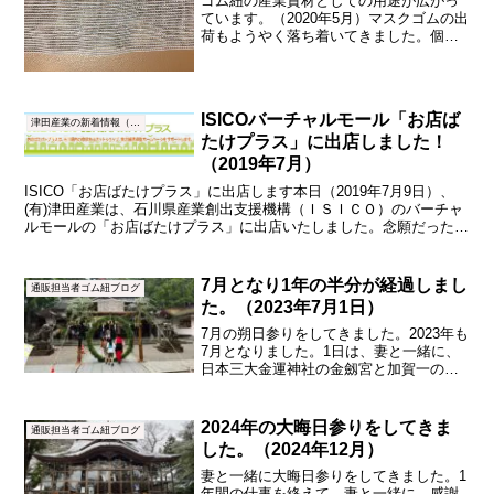
ゴム紐の産業資材としての用途が広がっ
ています。（2020年5月）マスクゴムの出
荷もようやく落ち着いてきました。個人
の方からのお問合せはグンと減りまし
た。現在は、フェイスガード（フェイス
シールド）用の平ゴムの販売や加工の問
合せが多く届きます。...
ISICOバーチャルモール「お店ば
津田産業の新着情報（NEWS）
たけプラス」に出店しました！
（2019年7月）
ISICO「お店ばたけプラス」に出店します本日（2019年7月9日）、
(有)津田産業は、石川県産業創出支援機構（ＩＳＩＣＯ）のバーチャ
ルモールの「お店ばたけプラス」に出店いたしました。念願だった
「お店ばたけプラス」にようやく出店できました。...
7月となり1年の半分が経過しまし
通販担当者ゴム紐ブログ
た。（2023年7月1日）
7月の朔日参りをしてきました。2023年も
7月となりました。1日は、妻と一緒に、
日本三大金運神社の金劔宮と加賀一の宮
の白山比咩神社へ朔日参りをしてきまし
た。上の画像は、白山比咩神社の本殿で
す。茅の輪くぐりをしてきました。茅の
2024年の大晦日参りをしてきま
通販担当者ゴム紐ブログ
輪くぐりとは？茅...
した。（2024年12月）
妻と一緒に大晦日参りをしてきました。1
年間の仕事を終えて、妻と一緒に、感謝