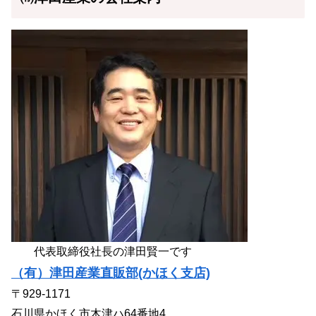
代表取締役社長の津田賢一です
（有）津田産業直販部(かほく支店)
〒929-1171
石川県かほく市木津ハ64番地4