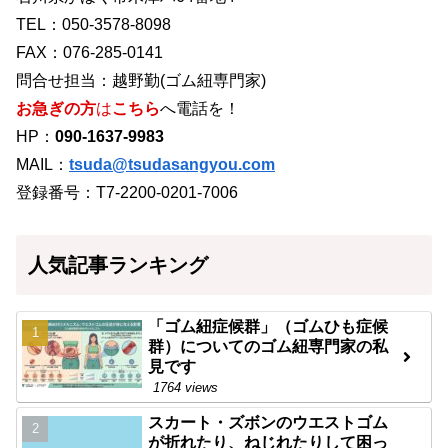
TEL：050-3578-8098
FAX：076-285-0141
問合せ担当：越野勤(ゴム紐専門家)
お急ぎの方
は
こちら
へ電話を！
HP：
090-1637-9983
MAIL：
tsuda@tsudasangyou.com
登録番号：T7-2200-0201-7006
人気記事ランキング
「ゴム紐症候群」（ゴムひも症候
群）についてのゴム紐専門家の私
見です
1764 views
スカート・ズボンのウエストゴム
が折れたり、ねじれたりして困っ