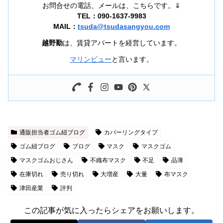
お問合せの電話、メールは、こちらです。⇓
TEL：090-1637-9983
MAIL：
tsuda@tsudasangyou.com
越野勤
は、賃貸アパートを経営しています。
マリンビュー
と言います。
通販担当者ゴム紐ブログ
カバーリングタイプ
ゴム紐ブログ
ブログ
マスク
マスクゴム
マスクゴムおじさん
不織布マスク
不足
品薄
在庫切れ
売り切れ
大増産
大量
布マスク
津田産業
評判
この記事が気に入ったらシェアをお願いします。