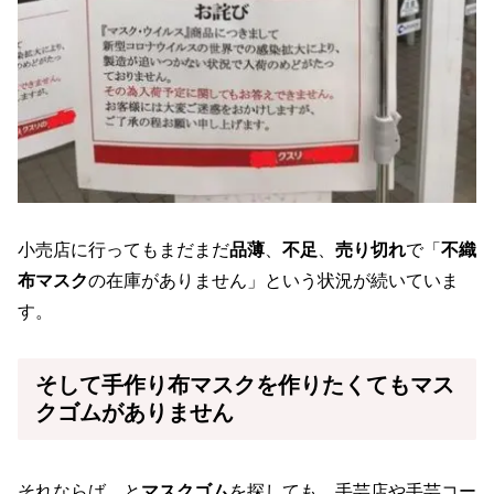
小売店に行ってもまだまだ
品薄
、
不足
、
売り切れ
で「
不織
布マスク
の在庫がありません」という状況が続いていま
す。
そして手作り布マスクを作りたくても
マス
クゴム
がありません
それならば、と
マスクゴム
を探しても、手芸店や手芸コー