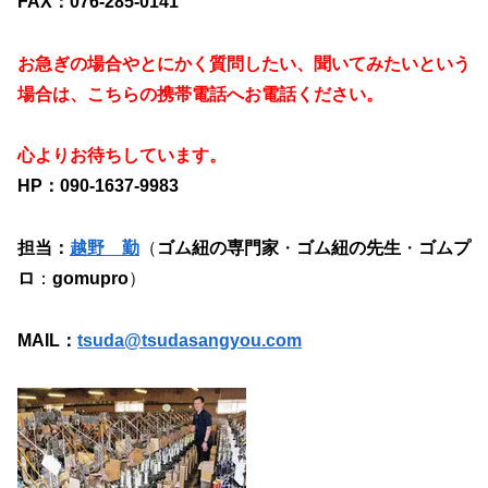
FAX：076-285-0141
お急ぎの場合やとにかく質問したい、聞いてみたいという
場合は、こちらの携帯電話へお電話ください。
心よりお待ちしています。
HP：090-1637-9983
担当：
越野 勤
（
ゴム紐の専門家
・
ゴム紐の先生
・
ゴムプ
ロ
：
gomupro
）
MAIL：
tsuda@tsudasangyou.com