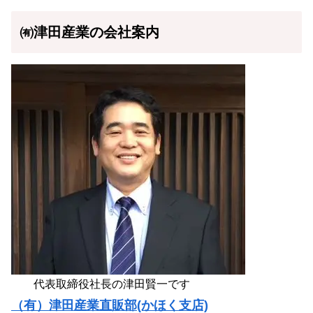
㈲津田産業の会社案内
代表取締役社長の津田賢一です
（有）津田産業直販部(かほく支店)