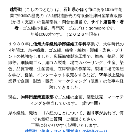
越野勤
（こしのつとむ）は、
石川県かほく市
にある1935年創
業で90年の歴史のゴム紐製造販売の有限会社津田産業直販部
（かほく支店）の営業部長・問合せ担当で、
サイト運営者
・
著
者
・ゴム紐の権威、専門家・ゴムプロ：gomuproです。
年齢は68才です。（２０２６年現在）
１９８０年に
信州大学繊維学部繊維工学科
卒業で、大学時代の
4年間は、糸や繊維、ゴム紐、織物・編物・製紐・染色・プリ
ントの勉強をしました。広幅織物製造工場で、撚糸、整経、製
織等。細幅織ゴム、編ゴム製造工場でカバーリング、生産、染
色、品質管理、生産管理、在庫管理の作業等。製紐工場で製紐
を学び、営業、インターネット販売をするなど、55年以上繊維
業界で企画・製造・販売・マーケティング（販促）の仕事を経
験してきました。
現在、
㈲津田産業直販部
でゴム紐の企画、製造販売、マーケテ
ィングを担当しています。（約9年間）
糸や繊維、織物、ゴム紐のことについて、
困り事
があれば、何
でも気軽に
質問
・ご相談ください。
丁寧に分かりやすく説明いたします。
越野勤（著者・サイト運営者）の紹介ページ