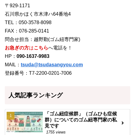
〒929-1171
石川県かほく市木津ハ64番地4
TEL：050-3578-8098
FAX：076-285-0141
問合せ担当：越野勤(ゴム紐専門家)
お急ぎの方
は
こちら
へ電話を！
HP：
090-1637-9983
MAIL：
tsuda@tsudasangyou.com
登録番号：T7-2200-0201-7006
人気記事ランキング
「ゴム紐症候群」（ゴムひも症候
群）についてのゴム紐専門家の私
見です
1755 views