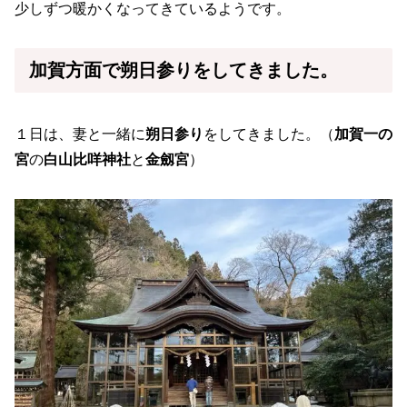
少しずつ暖かくなってきているようです。
加賀方面で朔日参りをしてきました。
１日は、妻と一緒に
朔日参り
をしてきました。（
加賀一の
宮
の
白山比咩神社
と
金劔宮
）