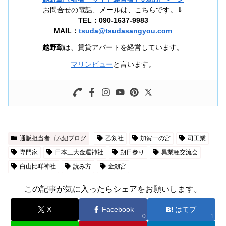
お問合せの電話、メールは、こちらです。⇓
TEL：090-1637-9983
MAIL：
tsuda@tsudasangyou.com
越野勤
は、賃貸アパートを経営しています。
マリンビュー
と言います。
通販担当者ゴム紐ブログ
乙剱社
加賀一の宮
司工業
専門家
日本三大金運神社
朔日参り
異業種交流会
白山比咩神社
読み方
金劔宮
この記事が気に入ったらシェアをお願いします。
X
Facebook
はてブ
0
1