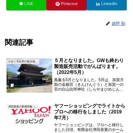
LINE
Pinterest
LinkedIn
越野 勤
関連記事
５月となりました。GWも終わり
かほく市近郊の観光地・名所
製造販売活動でがんばります。
（2022年5月）
風薫る5月となりました。5月は、加賀方
面の金劔宮（きんけんぐう）と加賀一の
宮の白山比咩神社（しらやまひめじんじ
ゃ）の2社へ妻と一緒に朔日参りをしまし
た。ゴールデンウィーク期間中だったの
で、特に、10台くらいしか駐車できない
ヤフーショッピングでライトから
津田産業の新着情報（NEWS）
金劔宮の狭い駐車場...
プロへの移行をしました（2019
年7月）
ヤフーショッピングは、プロへと移行し
ました日頃、有限会社津田産業のホーム