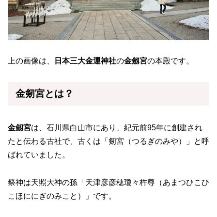
上の画像は、
日本三大金運神社
の
金劔宮
の本殿です。
金剱宮とは？
金劔宮
は、石川県白山市にあり、紀元前95年に創建され
たと伝わる古社で、古くは「剱宮（つるぎのみや）」と呼
ばれていました。
祭神は天照大神の孫「天津彦彦穂瓊々杵尊（あまつひこひ
こほににぎのみこと）」です。