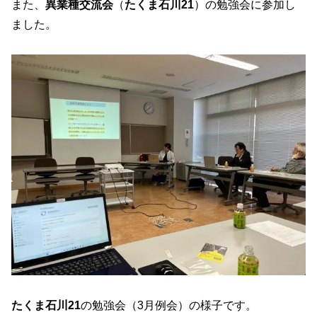
また、
異業種交流会
（
たくま石川21
）の勉強会に参加し
ました。
たくま石川21
の勉強会（3月例会）の様子です。