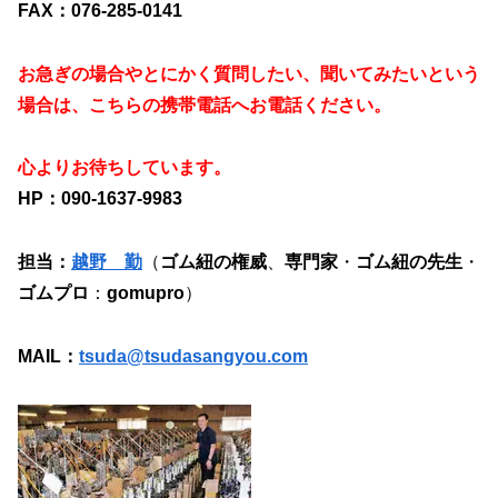
FAX：076-285-0141
お急ぎの場合やとにかく質問したい、聞いてみたいという
場合は、こちらの携帯電話へお電話ください。
心よりお待ちしています。
HP：090-1637-9983
担当：
越野 勤
（
ゴム紐の権威
、
専門家
・
ゴム紐の先生
・
ゴムプロ
：
gomupro
）
MAIL：
tsuda@tsudasangyou.com