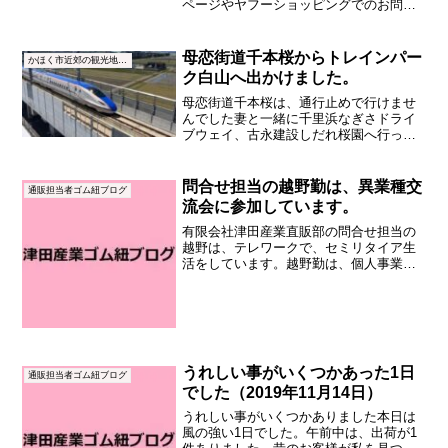
ページやヤフーショッピングでのお問合
せや商品購入をいただきましてありがと
うございます。2019年6月末日をもちまし
て、ヤフーショッピングのライトが閉店
母恋街道千本桜からトレインパー
かほく市近郊の観光地・名所
となりました。当社...
ク白山へ出かけました。
母恋街道千本桜は、通行止めで行けませ
んでした妻と一緒に千里浜なぎさドライ
ブウェイ、古永建設しだれ桜園へ行った
後は、金沢・加賀方面へ出かけました。
先ずは、母恋街道千本桜へ。。。警備員
さんが居て、残念ながら入れてもらえま
問合せ担当の越野勤は、異業種交
通販担当者ゴム紐ブログ
せんでした。理由を聞くと...
流会に参加しています。
有限会社津田産業直販部の問合せ担当の
越野は、テレワークで、セミリタイア生
活をしています。越野勤は、個人事業主
として不動産賃貸業（アパート経営）を
しています。事業所名は、「マリンビュ
ー」です。ウェブサイトは、こちらで
す。⇓〒929-1171 ...
うれしい事がいくつかあった1日
通販担当者ゴム紐ブログ
でした（2019年11月14日）
うれしい事がいくつかありました本日は
風の強い1日でした。午前中は、出荷が1