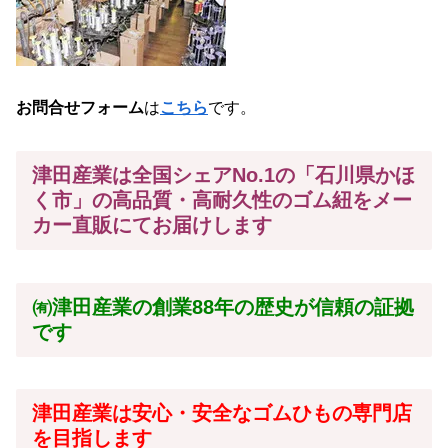
お問合せフォーム
は
こちら
です。
津田産業は全国シェアNo.1の「石川県かほ
く市」の高品質・高耐久性のゴム紐をメー
カー
直販にてお届けします
㈲津田産業の創業88年の歴史が信頼の証拠
です
津田産業は安心・安全なゴムひもの専門店
を目指します