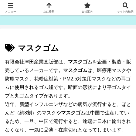
ゴム紐・平ゴム製造販売は津田産業直販部です
メニュー
上に移動
会社案内
サイト内検索
マスクゴム
有限会社津田産業直販部は、
マスクゴム
を企画・製造・販
売しているメーカーです。
マスクゴム
は、医療用マスクや
防塵マスク、花粉症対策・PM2.5対策用マスクなどの耳ゴ
ムに使用されるゴム紐です。断面の形状により平ゴムタイ
プと丸ゴムタイプがあります。
近年、新型インフルエンザなどの病気が流行すると、ほと
んど（約8割）のマスクや
マスクゴム
は中国で生産してい
るため、一旦、中国で流行すると、途端に日本に輸出され
なくなり、一気に品薄・在庫切れとなってしまいます。