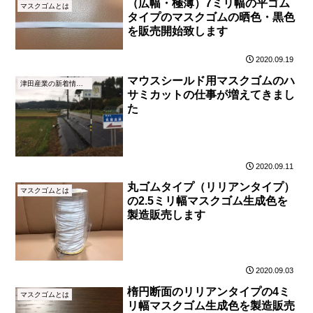
（広幅・極薄）7ミリ幅の平ゴム
マスクゴムとは
タイプのマスクゴムの晒色・黒色
を販売開始致します
2020.09.19
マウスシールド用マスクゴムのハ
津田産業の新着情報（NEWS）
サミカットの仕事が増えてきまし
た
2020.09.11
丸ゴムタイプ（リリアンタイプ）
マスクゴムとは
の2.5ミリ幅マスクゴム生成色を
製造販売します
2020.09.03
楕円断面のリリアンタイプの4ミ
マスクゴムとは
リ幅マスクゴム生成色を製造販売