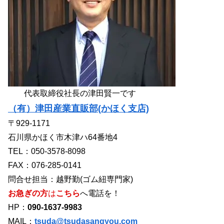
代表取締役社長の津田賢一です
（有）津田産業直販部(かほく支店)
〒929-1171
石川県かほく市木津ハ64番地4
TEL：050-3578-8098
FAX：076-285-0141
問合せ担当：越野勤(ゴム紐専門家)
お急ぎの方
は
こちら
へ電話を！
HP：
090-1637-9983
MAIL：
tsuda@tsudasangyou.com