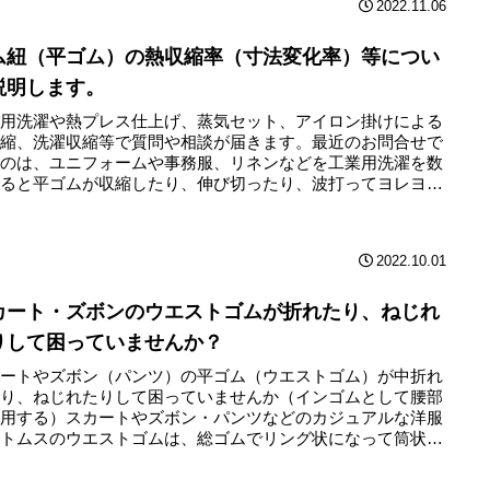
2022.11.06
ム紐（平ゴム）の熱収縮率（寸法変化率）等につい
説明します。
業用洗濯や熱プレス仕上げ、蒸気セット、アイロン掛けによる
収縮、洗濯収縮等で質問や相談が届きます。最近のお問合せで
いのは、ユニフォームや事務服、リネンなどを工業用洗濯を数
すると平ゴムが収縮したり、伸び切ったり、波打ってヨレヨレ
ると...
2022.10.01
カート・ズボンのウエストゴムが折れたり、ねじれ
りして困っていませんか？
カートやズボン（パンツ）の平ゴム（ウエストゴム）が中折れ
たり、ねじれたりして困っていませんか（インゴムとして腰部
使用する）スカートやズボン・パンツなどのカジュアルな洋服
ボトムスのウエストゴムは、総ゴムでリング状になって筒状の
入っ...