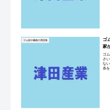
ゴ
ゴム紐や繊維の用語集
家
ゴ
さ
な
糸
し、