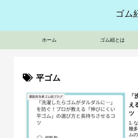
ゴム
ホーム
ゴム紐とは
平ゴム
「
通販担当者ゴム紐ブログ
え
ツ
1.
幾
ム