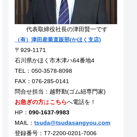
代表取締役社長の津田賢一です
（有）津田産業直販部(かほく支店)
〒929-1171
石川県かほく市木津ハ64番地4
TEL：050-3578-8098
FAX：076-285-0141
問合せ担当：越野勤(ゴム紐専門家)
お急ぎの方
は
こちら
へ電話を！
HP：
090-1637-9983
MAIL：
tsuda@tsudasangyou.com
登録番号：T7-2200-0201-7006