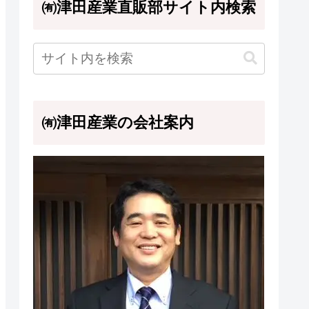
㈲津田産業直販部サイト内検索
㈲津田産業の会社案内