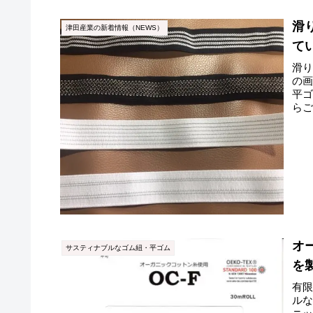
滑
津田産業の新着情報（NEWS）
て
滑
の画
平
らご
に、約
オ
サスティナブルなゴム紐・平ゴム
を
有
ル