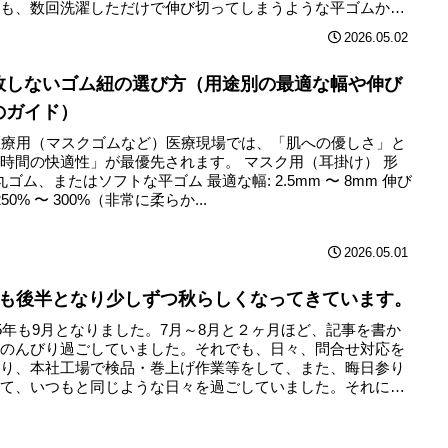
とも、数回洗濯しただけで伸び切ってしまうような平ゴムか？
..
2026.05.02
敗しないゴム紐の選び方（用途別の最適な幅や伸び
のガイド）
 医療用（マスクゴムなど）医療現場では、「肌への優しさ」と
時間の快適性」が最優先されます。 マスク用（耳掛け） 形
 丸ゴム、またはソフトな平ゴム 最適な幅: 2.5mm 〜 8mm 伸び
 250% 〜 300%（非常に柔らか...
2026.05.01
月も後半となり少しずつ秋らしくなってきています。
25年も9月となりました。7月～8月と２ヶ月ほど、記事を書か
にのんびり過ごしていました。それでも、日々、問合せ対応を
たり、本社工場で検品・巻上げ作業等をして、また、晦日参り
して、いつもと同じような日々を過ごしていました。それにし