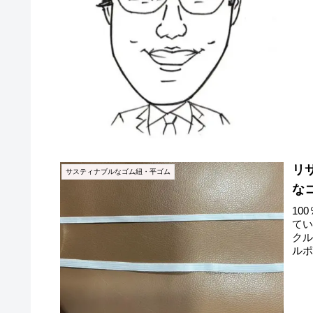
リ
サスティナブルなゴム紐・平ゴム
な
10
て
クル
ル
して.