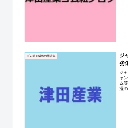
ジ
ゴム紐や繊維の用語集
劣
ジ
ャン
ム
湿の