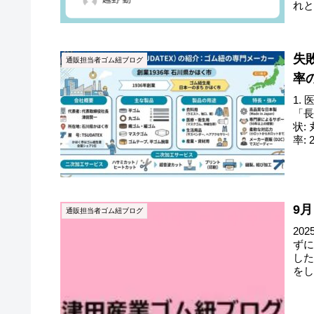
れ
が全.
失
通販担当者ゴム紐ブログ
率
1.
「長
状:
率:
9
通販担当者ゴム紐ブログ
20
ず
し
を
て...