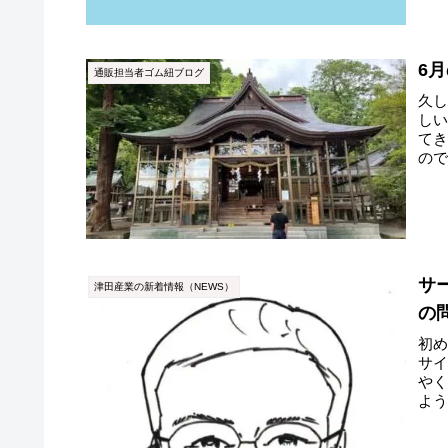
6
通販担当者ゴム紐ブログ
久
しい
て
の
参りし
サ
津田産業の新着情報（NEWS）
の
初
サ
や
よ
確認