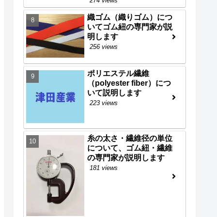
274 views
織ゴム（織りゴム）につ
いてゴム紐の専門家が説
明します
256 views
ポリエステル繊維
（polyester fiber）につ
いて説明します
223 views
糸の太さ・繊維径の単位
について、ゴム紐・繊維
の専門家が説明します
181 views