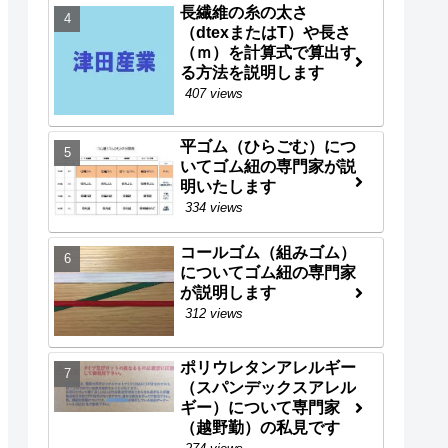
長繊維の糸の太さ
（dtexまたはT）や長さ
（ｍ）を計算式で算出す
る方法を説明します
407 views
平ゴム（ひらごむ）につ
いてゴム紐の専門家が説
明いたします
334 views
コールゴム（組みゴム）
についてゴム紐の専門家
が説明します
312 views
ポリウレタンアレルギー
（スパンデックスアレル
ギー）について専門家
（越野勤）の私見です