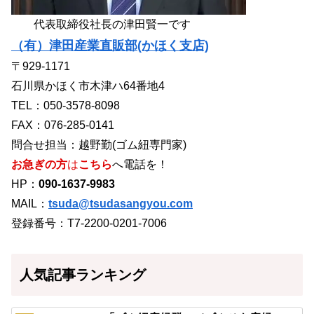
代表取締役社長の津田賢一です
（有）津田産業直販部(かほく支店)
〒929-1171
石川県かほく市木津ハ64番地4
TEL：050-3578-8098
FAX：076-285-0141
問合せ担当：越野勤(ゴム紐専門家)
お急ぎの方
は
こちら
へ電話を！
HP：
090-1637-9983
MAIL：
tsuda@tsudasangyou.com
登録番号：T7-2200-0201-7006
人気記事ランキング