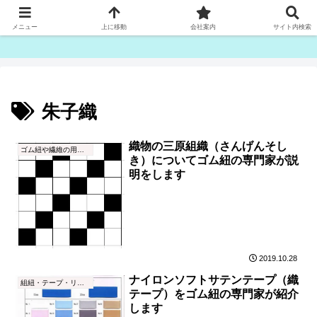
ゴム紐・平ゴム製造販売は津田産業直販部です
メニュー
上に移動
会社案内
サイト内検索
朱子織
織物の三原組織（さんげんそし
ゴム紐や繊維の用語集
き）についてゴム紐の専門家が説
明をします
2019.10.28
ナイロンソフトサテンテープ（織
組紐・テープ・リボン
テープ）をゴム紐の専門家が紹介
します