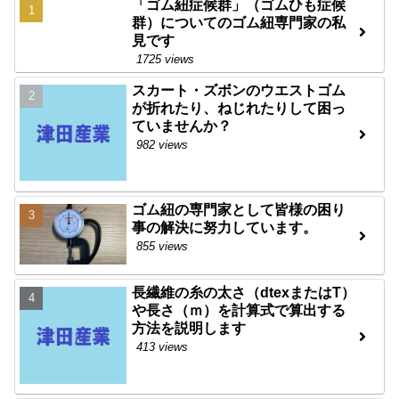
「ゴム紐症候群」（ゴムひも症候
群）についてのゴム紐専門家の私
見です
1725 views
スカート・ズボンのウエストゴム
が折れたり、ねじれたりして困っ
ていませんか？
982 views
ゴム紐の専門家として皆様の困り
事の解決に努力しています。
855 views
長繊維の糸の太さ（dtexまたはT）
や長さ（ｍ）を計算式で算出する
方法を説明します
413 views