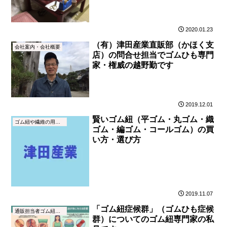
2020.01.23
（有）津田産業直販部（かほく支
会社案内・会社概要
店）の問合せ担当でゴムひも専門
家・権威の越野勤です
2019.12.01
賢いゴム紐（平ゴム・丸ゴム・織
ゴム紐や繊維の用語集
ゴム・編ゴム・コールゴム）の買
い方・選び方
2019.11.07
「ゴム紐症候群」（ゴムひも症候
通販担当者ゴム紐ブログ
群）についてのゴム紐専門家の私