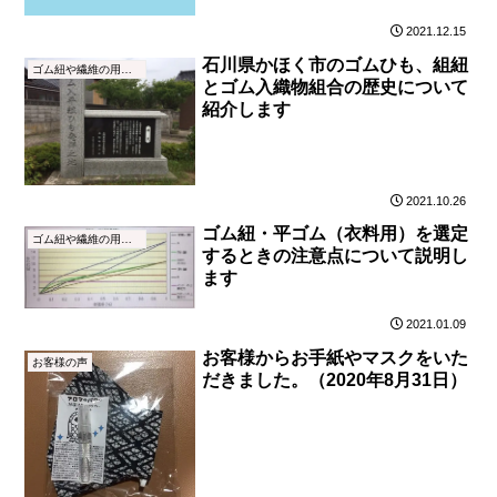
2021.12.15
石川県かほく市のゴムひも、組紐
ゴム紐や繊維の用語集
とゴム入織物組合の歴史について
紹介します
2021.10.26
ゴム紐・平ゴム（衣料用）を選定
ゴム紐や繊維の用語集
するときの注意点について説明し
ます
2021.01.09
お客様からお手紙やマスクをいた
お客様の声
だきました。（2020年8月31日）