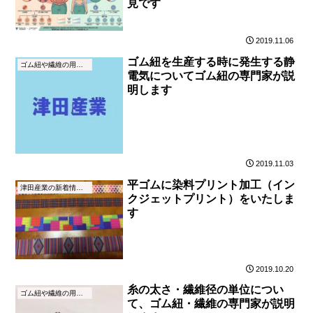
見です
2019.11.06
ゴム紐を生産する時に発生する静
ゴム紐や繊維の用語集
電気についてゴム紐の専門家が説
明します
2019.11.03
平ゴムに染料プリント加工（イン
津田産業の新着情報（NEWS）
クジェットプリント）をいたしま
す
2019.10.20
糸の太さ・繊維径の単位につい
ゴム紐や繊維の用語集
て、ゴム紐・繊維の専門家が説明