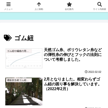
ゴム紐・平ゴム製造販売は津田産業直販部です
メニュー
上に移動
会社案内
サイト内検索
ゴム紐
天然ゴム糸、ポリウレタン糸など
ゴム紐や繊維の用語集
の弾性糸の伸びとフックの法則に
ついて考察しました。
2022.02.02
2月となりました。相変わらずゴ
通販担当者ゴム紐ブログ
ム紐の困り事を解決しています。
（2022年2月）