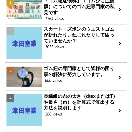
「ゴム紐症候群」（ゴムひも症候
群）についてのゴム紐専門家の私
見です
1764 views
スカート・ズボンのウエストゴム
が折れたり、ねじれたりして困っ
ていませんか？
1035 views
ゴム紐の専門家として皆様の困り
事の解決に努力しています。
890 views
長繊維の糸の太さ（dtexまたはT）
や長さ（ｍ）を計算式で算出する
方法を説明します
386 views