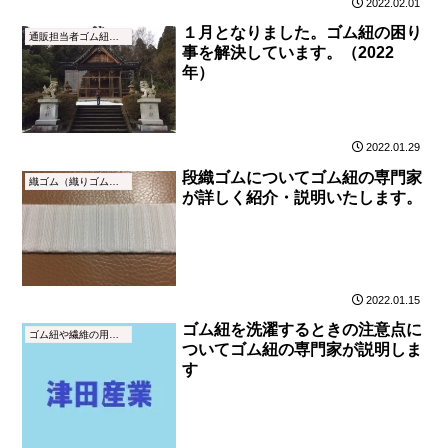
2022.02.01
１月となりました。ゴム紐の困り
通販担当者ゴム紐ブログ
事を解決しています。（2022
年）
2022.01.29
段織ゴムについてゴム紐の専門家
織ゴム（織りゴム）とは
が詳しく紹介・説明いたします。
2022.01.15
ゴム紐を洗濯するときの注意点に
ゴム紐や繊維の用語集
ついてゴム紐の専門家が説明しま
す