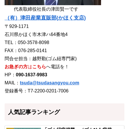
代表取締役社長の津田賢一です
（有）津田産業直販部(かほく支店)
〒929-1171
石川県かほく市木津ハ64番地4
TEL：050-3578-8098
FAX：076-285-0141
問合せ担当：越野勤(ゴム紐専門家)
お急ぎの方
は
こちら
へ電話を！
HP：
090-1637-9983
MAIL：
tsuda@tsudasangyou.com
登録番号：T7-2200-0201-7006
人気記事ランキング